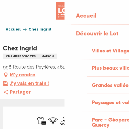
Aller
au
Accueil
contenu
principal
Accueil
Chez Ingrid
Découvrir le Lot
Chez Ingrid
Villes et Villag
CHAMBRE D'HÔTES
MAISON
998 Route des Peyrières, 46130 Loubressac
Plus beaux vill
M'y rendre
J'y vais en train !
Grandes vallée
Partager
Paysages et val
Ouverture et coordonnées
Draps et linge
WiFi
Piscine
Parking
Animaux acceptés
Parc - Géoparc
Quercy