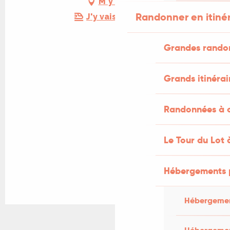
M'y rendre
Randonner en itiné
J'y vais en train !
Grandes rando
Grands itinérai
Randonnées à c
Le Tour du Lot 
Hébergements 
Hébergemen