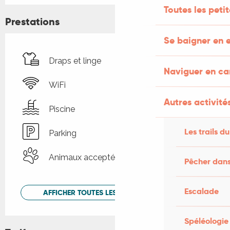
Toutes les peti
Prestations
Se baigner en e
Draps et linge
Naviguer en c
WiFi
Autres activités
Piscine
Les trails du
Parking
Animaux acceptés
Pêcher dans
Escalade
AFFICHER TOUTES LES PRESTATIONS
Spéléologie