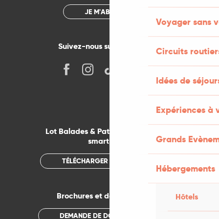
JE M'ABONNE
Voyager sans v
Suivez-nous sur les réseaux !
Circuits routier
Idées de séjou
Expériences à 
Lot Balades & Patrimoines sur votre
Grands Evènem
smartphone
TÉLÉCHARGER L'APPLICATION
Hébergements
Brochures et documentations
Hôtels
DEMANDE DE DOCUMENTATION