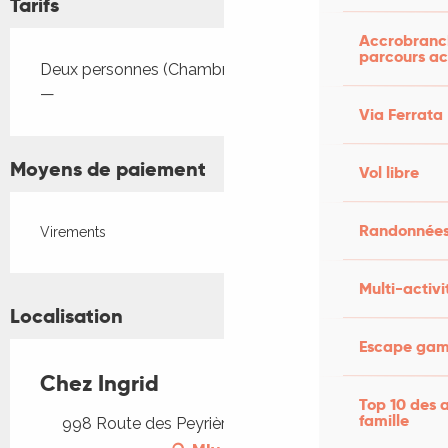
Tarifs
Accrobranch
parcours ac
Tarifs 2026
Deux personnes (Chambres d'hôtes)
—
Via Ferrata
Moyens de paiement
Vol libre
Randonnées
Virements
Multi-activi
Localisation
Escape game
Chez Ingrid
Top 10 des a
famille
998 Route des Peyrières, 46130 Loubressac