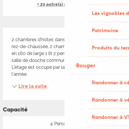
+ 20 autre(s) prestation(s)
Les vignobles d
Patrimoine
Description
2 chambres d'hôtes dans maison individuelle au 
rez-de-chaussée. 2 chambres d'hôtes : 1 lit 2 pers. 
Produits du ter
en 160 de large 1 lit 2 pers. en 140 large. WC et 
salle de douche commune. Entrée indépendante. 
Bouger
L'étage est occupé par la propriétaire toute 
l'année.
Randonner à v
Lire la suite
Randonner à vé
Capacité
Randonner à V
4 Personne(s)