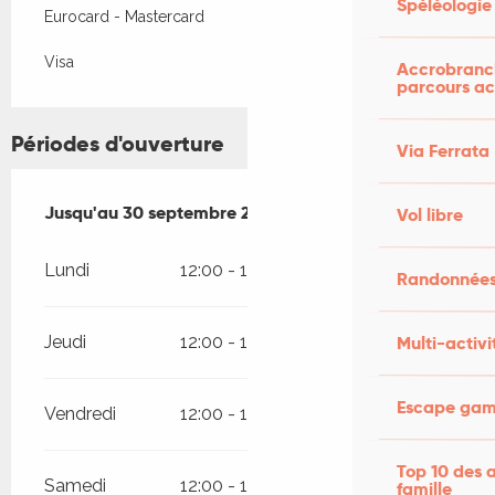
Spéléologie
Eurocard - Mastercard
Visa
Accrobranch
parcours ac
Périodes d'ouverture
Via Ferrata
Du
Jusqu'au
7 mai 2026
30 septembre 2026
au
30 septembre 2026
Vol libre
Lundi
12:00 - 13:30
19:00 - 21:00
Randonnées
Multi-activi
Jeudi
12:00 - 13:30
19:00 - 21:00
Escape game
Vendredi
12:00 - 13:30
19:00 - 21:00
Top 10 des a
Samedi
12:00 - 13:30
19:00 - 21:00
famille