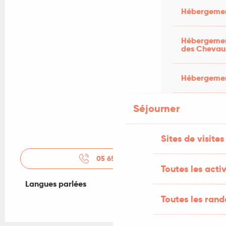
Hébergemen
Hébergement
des Chevau
Hébergement
Séjourner
Sites de visites
05 65 31 69
▒▒
Toutes les activ
Langues parlées
Langues parlées
Toutes les ran