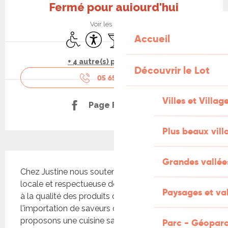
Fermé pour aujourd'hui
Voir les horaires
Accès handicapés
Accessibilité
Bar / Buvette
Parking
Animaux acceptés
Accueil
+ 4 autre(s) prestation(s)
Découvrir le Lot
05 65 31 69
▒▒
Villes et Villag
Page Facebook
Plus beaux vill
Description
Grandes vallée
Chez Justine nous soutenons une agriculture 
locale et respectueuse de l'environnement. Grâce 
Paysages et val
à la qualité des produits de notre région et 
l'importation de saveurs d'ailleurs, nous vous 
proposons une cuisine savoureuse et de qualité.
Parc - Géoparc