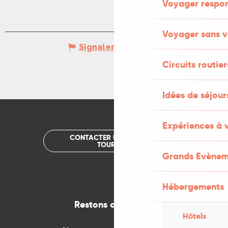
Voyager respo
Voyager sans v
Signaler une erreur
Circuits routier
Idées de séjou
Expériences à 
CONTACTER UN OFFICE DE
TOURISME
Grands Evènem
Hébergements
Restons connectés
Hôtels