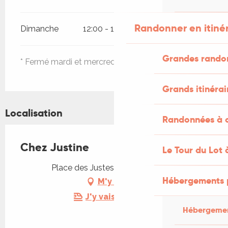
Randonner en itiné
Dimanche
12:00 - 13:30
19:00 - 21:00
Grandes rando
* Fermé mardi et mercredi.
Grands itinérai
Localisation
Randonnées à c
Chez Justine
Le Tour du Lot 
Place des Justes, 46700 Mauroux
Hébergements 
M'y rendre
J'y vais en train !
Hébergemen