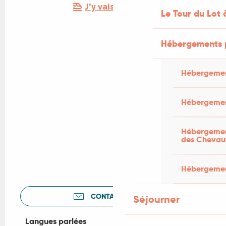
J'y vais en train !
Le Tour du Lot 
Hébergements 
Hébergemen
Hébergemen
Hébergement
des Chevau
Hébergement
CONTACTEZ-NOUS
Séjourner
Langues parlées
Langues parlées