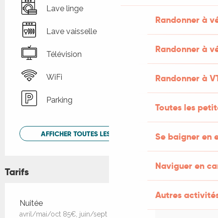
Lave linge
Randonner à v
Lave vaisselle
Randonner à vé
Télévision
WiFi
Randonner à V
Parking
Toutes les peti
AFFICHER TOUTES LES PRESTATIONS
Se baigner en e
Naviguer en c
Tarifs
Autres activités
Tarifs 2026
Nuitée
avril/mai/oct 85€, juin/sept 95€, juil/août 110€ la nuitée