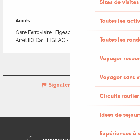
Sites de visites
Toutes les activ
Accès
Accès
Gare Ferroviaire : Figeac à 2km
Toutes les ran
Arrêt liO Car : FIGEAC - Gare routière à 626m
Voyager respo
Voyager sans v
Signaler une erreur
Circuits routier
Idées de séjou
Expériences à 