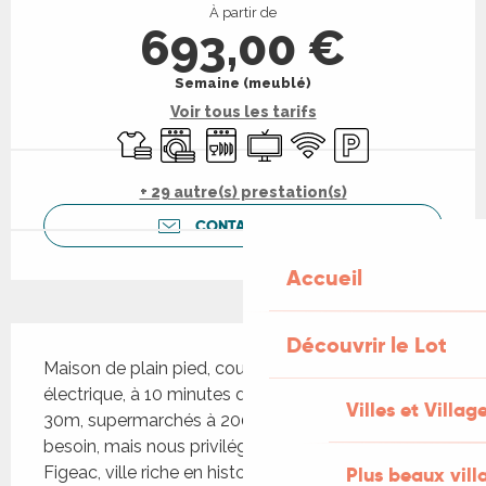
À partir de
693,00 €
Semaine (meublé)
Voir tous les tarifs
Draps et linge
Lave linge
Lave vaisselle
Télévision
WiFi
Parking
+ 29 autre(s) prestation(s)
CONTACTEZ-NOUS
Accueil
Description
Découvrir le Lot
Maison de plain pied, cour fermée par portail 
électrique, à 10 minutes du centre ville . Cinéma à 
Villes et Villag
30m, supermarchés à 200m. Boite à clés si 
besoin, mais nous privilégions l'accueil physique. 
Plus beaux vill
Figeac, ville riche en histoire et architecture, patrie 