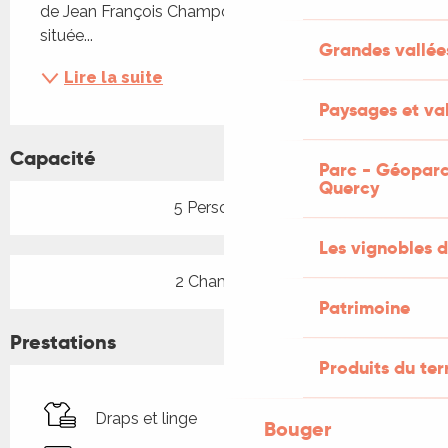
de Jean François Champollion (musée). Ville 
située...
Grandes vallée
Lire la suite
Paysages et val
Capacité
Parc - Géoparc
Quercy
5 Personne(s)
Les vignobles d
2 Chambre(s)
Patrimoine
Prestations
Produits du ter
Draps et linge
Bouger