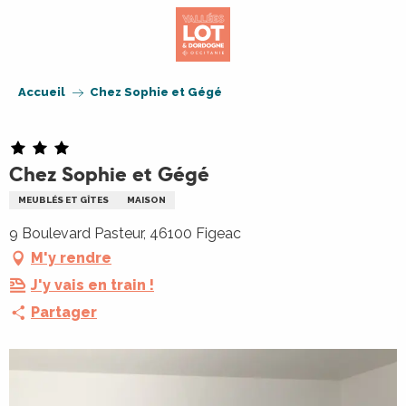
Aller
au
contenu
principal
Accueil
Chez Sophie et Gégé
Chez Sophie et Gégé
MEUBLÉS ET GÎTES
MAISON
9 Boulevard Pasteur, 46100 Figeac
M'y rendre
J'y vais en train !
Partager