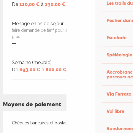
Les trails du
De
110,00 €
à
130,00 €
Pêcher dans
Ménage en fin de séjour
faire demande de tarif pour séjour long, quinzaine ou
plus
Escalade
—
Spéléologie
Semaine (meublé)
De
693,00 €
à
800,00 €
Accrobranch
parcours ac
Via Ferrata
Moyens de paiement
Vol libre
Chèques bancaires et postaux
Randonnées