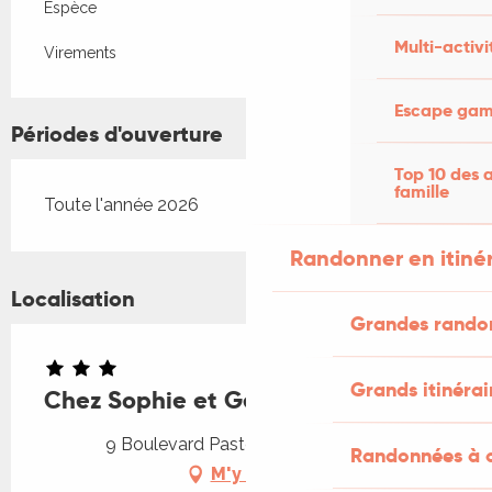
Espèce
Multi-activi
Virements
Escape game
Périodes d'ouverture
Top 10 des a
famille
Toute l'année 2026
Randonner en itiné
Localisation
Grandes rando
Grands itinérai
Chez Sophie et Gégé
9 Boulevard Pasteur, 46100 Figeac
Randonnées à c
M'y rendre