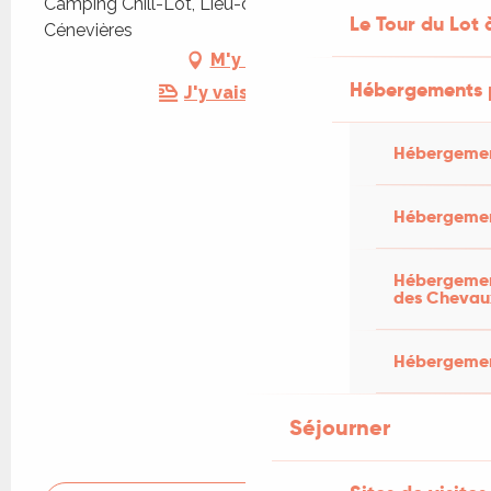
Camping Chill-Lot, Lieu-dit Le Paradou, 46330
Le Tour du Lot 
Cénevières
M'y rendre
Hébergements 
J'y vais en train !
Hébergemen
Hébergemen
Hébergement
des Chevau
Hébergement
Séjourner