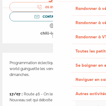
05 81 42 95
▒▒
Randonner à v
CONTACTEZ-NOUS
Randonner à vé
chill-lot.com
Randonner à V
Toutes les peti
Description
Programmation éclectique de musique style 
Se baigner en e
world guinguette les vendredis et de Dj's les 
dimanches.
Naviguer en c
Autres activités
17/07 :
 Route 46 - On le les présente plus… 
Nouveau set qui déboîte !