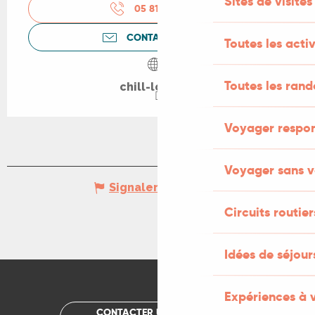
Sites de visites
05 81 42 95
▒▒
CONTACTEZ-NOUS
Toutes les activ
Toutes les ran
chill-lot.com
Voyager respo
Voyager sans v
Signaler une erreur
Circuits routier
Idées de séjou
Expériences à 
CONTACTER UN OFFICE DE