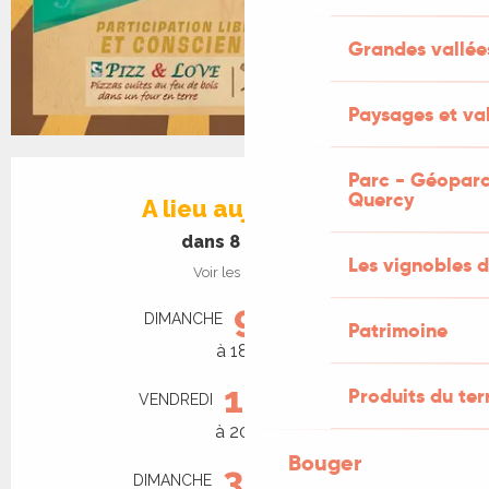
Grandes vallée
Paysages et val
Ouverture et coordonnées
Parc - Géoparc
Quercy
A lieu aujourd'hui
dans 8 heures
Les vignobles d
Voir les horaires
9
DIMANCHE
AOÛT
Patrimoine
à 18:00
14
Produits du ter
VENDREDI
AOÛT
à 20:00
Bouger
30
DIMANCHE
AOÛT