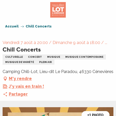
Aller
au
contenu
principal
Accueil
Chill Concerts
Vendredi 7 août à 20:00 / Dimanche 9 août à 18:00 / ...
Chill Concerts
CULTURELLE
CONCERT
MUSIQUE
MUSIQUE CONTEMPORAINE
MUSIQUE DE VARIÉTÉ
PLEIN AIR
Camping Chill-Lot, Lieu-dit Le Paradou, 46330 Cénevières
M'y rendre
J'y vais en train !
Partager
+1 PHOTO