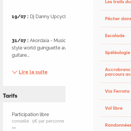
Les trails du
19/07 : 
Dj Danny Upcycling
Pêcher dans
Escalade
31/07 :
 Akordaïa - Musiques du monde dans un 
style world guinguette avec accordéon, chants et 
Spéléologie
guitare...
Accrobranch
Lire la suite
parcours ac
Via Ferrata
Tarifs
Vol libre
Tarifs 2026
Participation libre
conseillé : 5€ par personne
Randonnées
—