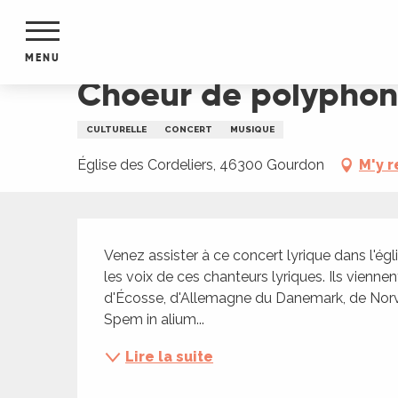
Aller
Accueil
Choeur de polyphonies franco-flamand
au
contenu
MENU
principal
Choeur de polyphon
NTS
MENTS
CULTURELLE
CONCERT
MUSIQUE
S
URS
Église des Cordeliers, 46300 Gourdon
M'y 
Description
du Lot
Venez assister à ce concert lyrique dans l'égl
dans
les voix de ces chanteurs lyriques. Ils viennen
s le
d'Écosse, d'Allemagne du Danemark, de Norvè
Spem in alium...
Lire la suite
e