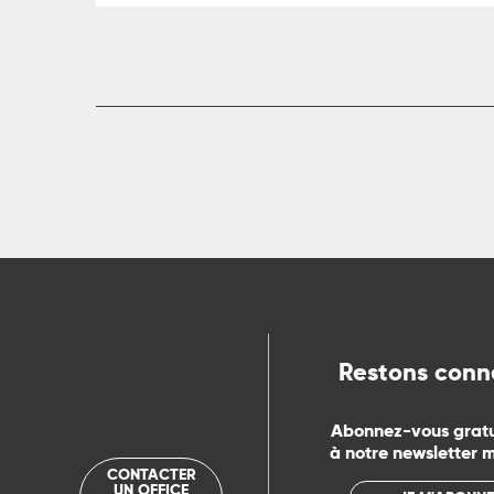
R
ts
rs
ns
Restons conn
ue
Abonnez-vous grat
à notre newsletter 
CONTACTER
UN OFFICE