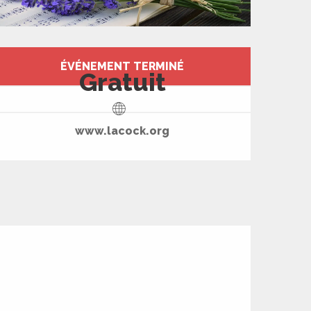
Ouverture et coord
ÉVÉNEMENT TERMINÉ
Gratuit
www.lacock.org