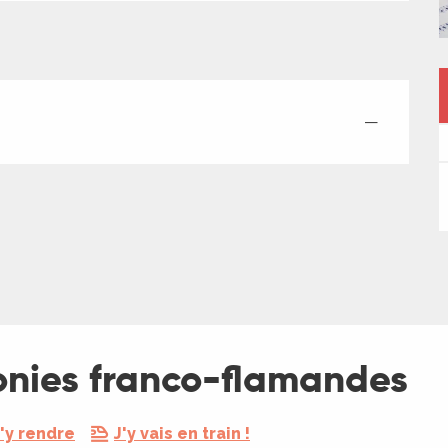
—
nies franco-flamandes
'y rendre
J'y vais en train !