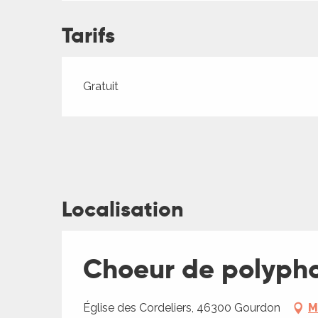
ches,
 et
Tarifs
car
ues
Tarifs 2026
Gratuit
a
ents
es
ents
es
ités
Localisation
ames
piste
Choeur de polypho
 faire
Église des Cordeliers, 46300 Gourdon
M