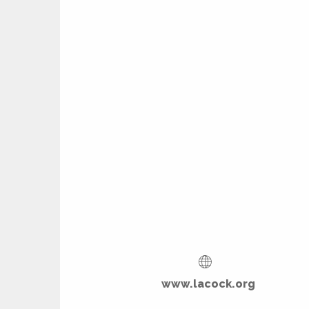
ages
es
es
www.lacock.org