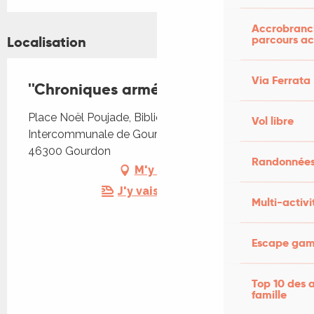
Accrobranch
parcours ac
Localisation
Via Ferrata
''Chroniques arméniennes''
Place Noël Poujade, Bibliothèque
Vol libre
Intercommunale de Gourdon, Place Noël Poujade,
46300 Gourdon
Randonnées
M'y rendre
J'y vais en train !
Multi-activi
Escape game
Top 10 des a
famille