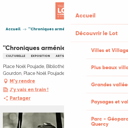
Aller
au
Accueil
contenu
principal
Accueil
''Chroniques arméniennes''
Découvrir le Lot
''Chroniques arméniennes''
Villes et Villag
CULTURELLE
EXPOSITION
ARTS
PHOTOGRAPHIE
Place Noël Poujade, Bibliothèque Intercommunale de
Plus beaux vill
Gourdon, Place Noël Poujade, 46300 Gourdon
M'y rendre
Grandes vallée
J'y vais en train !
Partager
Paysages et val
Parc - Géoparc
Quercy