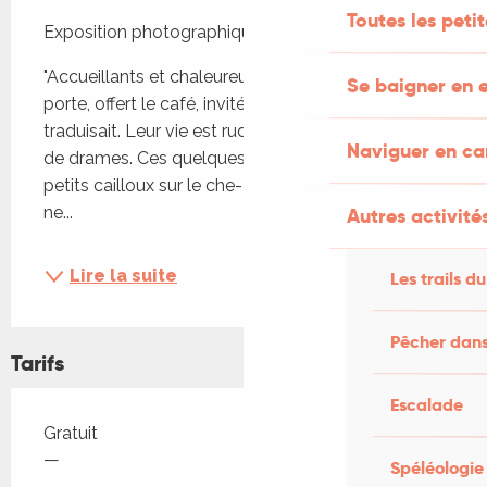
Description
Toutes les peti
Exposition photographique de Christian Latreille
"Accueillants et chaleureux, ils m’ont ouvert leur 
Se baigner en e
porte, offert le café, invité à leur table. Un ami 
traduisait. Leur vie est rude, leur mémoire chargée 
Naviguer en c
de drames. Ces quelques photos comme des 
petits cailloux sur le che- min de la fraternité pour 
ne...
Autres activités
Lire la suite
Les trails du
Pêcher dans
Tarifs
Escalade
Tarifs 2026
Gratuit
—
Spéléologie