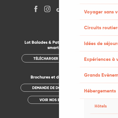
Voyager sans v
Circuits routier
Lot Balades & Patrimoines sur votre
Idées de séjou
smartphone
TÉLÉCHARGER L'APPLICATION
Expériences à 
Grands Evènem
Brochures et documentations
DEMANDE DE DOCUMENTATION
Hébergements
VOIR NOS BROCHURES
Hôtels