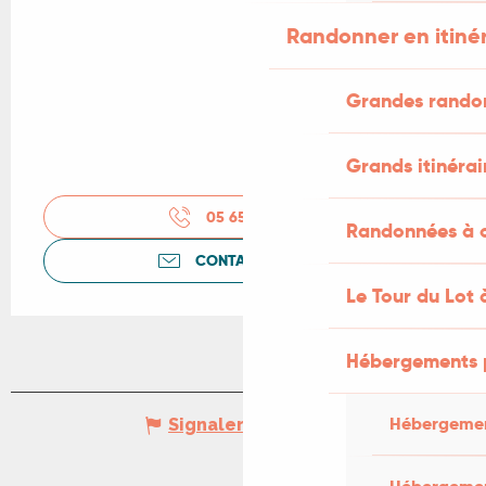
Randonner en itiné
Grandes rando
Grands itinérai
05 65 41 30
▒▒
Randonnées à c
CONTACTEZ-NOUS
Le Tour du Lot 
Hébergements 
Hébergemen
Signaler une erreur