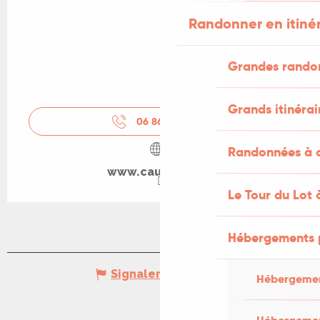
Randonner en itiné
Grandes rando
Grands itinérai
06 86 66 61
▒▒
Randonnées à c
www.cauvaldor.fr
Le Tour du Lot 
Hébergements 
Signaler une erreur
Hébergemen