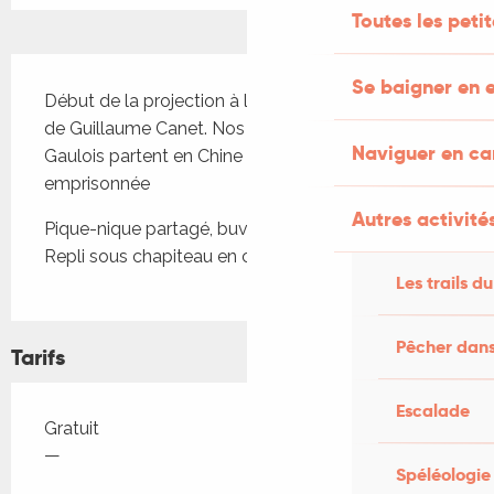
Toutes les peti
Description
Se baigner en e
Début de la projection à la tombée de la nuit. Film 
de Guillaume Canet. Nos deux inséparables 
Naviguer en c
Gaulois partent en Chine libérer l’impératrice 
emprisonnée
Autres activités
Pique-nique partagé, buvette et vente desserts. 
Repli sous chapiteau en cas de mauvais temps
Les trails du
Pêcher dans
Tarifs
Escalade
Tarifs 2026
Gratuit
—
Spéléologie