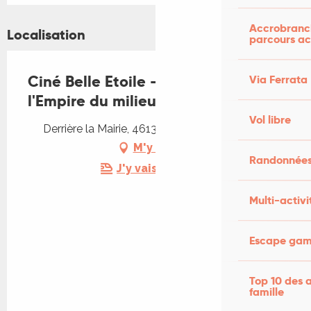
Accrobranch
Localisation
parcours ac
Ciné Belle Etoile - Astérix et
Via Ferrata
l'Empire du milieu
Vol libre
Derrière la Mairie, 46130 Belmont-Bretenoux
M'y rendre
Randonnées
J'y vais en train !
Multi-activi
Escape game
Top 10 des a
famille