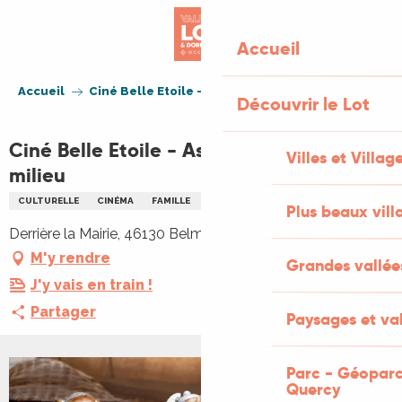
Aller
au
Accueil
contenu
principal
Accueil
Ciné Belle Etoile - Astérix et l'Empire du milieu
Découvrir le Lot
Ciné Belle Etoile - Astérix et l'Empire du
Villes et Villag
milieu
CULTURELLE
CINÉMA
FAMILLE
NOCTURNE
PLEIN AIR
Plus beaux vill
Derrière la Mairie, 46130 Belmont-Bretenoux
M'y rendre
Grandes vallée
J'y vais en train !
Partager
Paysages et val
Parc - Géoparc
Quercy