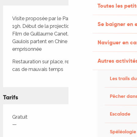
Toutes les peti
Description
Visite proposée par le Pays d’Art et d’Histoire à 
Se baigner en e
19h. Début de la projection à la tombée de la nuit. 
Film de Guillaume Canet. Nos deux inséparables 
Gaulois partent en Chine libérer l’impératrice 
Naviguer en c
emprisonnée
Autres activités
Restauration sur place, repli à la salle des fêtes en 
cas de mauvais temps
Les trails du
Pêcher dans
Tarifs
Escalade
Tarifs 2026
Gratuit
—
Spéléologie