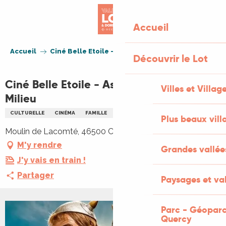
Aller
au
Accueil
contenu
principal
Accueil
Ciné Belle Etoile - Astérix et l'Empire du Milieu
Découvrir le Lot
Ciné Belle Etoile - Astérix et l'Empire du
Villes et Villag
Milieu
CULTURELLE
CINÉMA
FAMILLE
NOCTURNE
PLEIN AIR
Plus beaux vill
Moulin de Lacomté, 46500 Carlucet
M'y rendre
Grandes vallée
J'y vais en train !
Partager
Paysages et val
Parc - Géoparc
Quercy