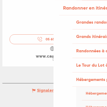
Randonner en itiné
Grandes rando
Grands itinérai
05 65 33 16
▒▒
Randonnées à c
www.cauvaldor.fr
Le Tour du Lot 
Hébergements 
Signaler une erreur
Hébergemen