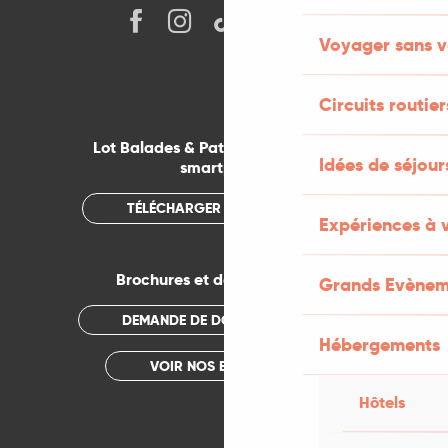
Voyager sans v
Circuits routier
Lot Balades & Patrimoines sur votre
Idées de séjou
smartphone
TÉLÉCHARGER L'APPLICATION
Expériences à 
Brochures et documentations
Grands Evènem
DEMANDE DE DOCUMENTATION
Hébergements
VOIR NOS BROCHURES
Hôtels