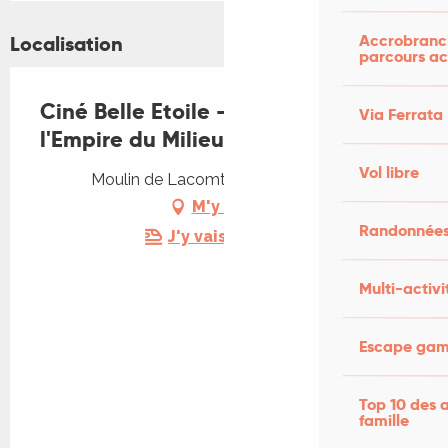
Accrobranch
Localisation
parcours ac
Ciné Belle Etoile - Astérix et
Via Ferrata
l'Empire du Milieu
Vol libre
Moulin de Lacomté, 46500 Carlucet
M'y rendre
Randonnées
J'y vais en train !
Multi-activi
Escape game
Top 10 des a
famille