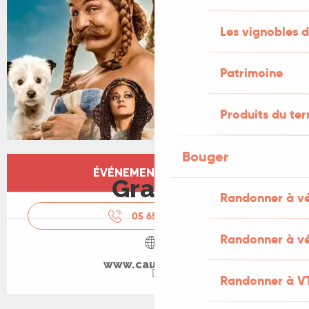
Les vignobles d
Patrimoine
Produits du ter
Bouger
Ouverture et coordonnées
ÉVÉNEMENT TERMINÉ
Gratuit
Randonner à v
05 65 33 16
▒▒
Randonner à vé
www.cauvaldor.fr
Randonner à V