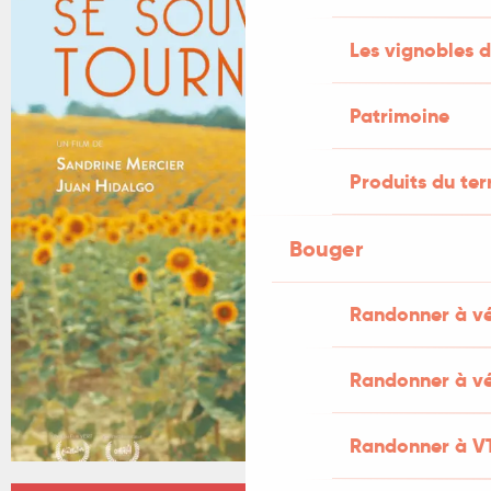
Les vignobles d
Patrimoine
Produits du ter
Bouger
Randonner à v
Randonner à vé
Randonner à V