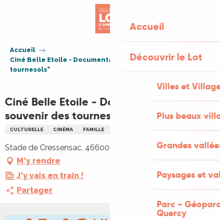
Aller
au
Accueil
contenu
principal
Accueil
Découvrir le Lot
Ciné Belle Etoile - Documentaire "Se souvenir des
tournesols"
Villes et Villag
Ciné Belle Etoile - Documentaire "Se
souvenir des tournesols"
Plus beaux vill
CULTURELLE
CINÉMA
FAMILLE
NOCTURNE
Grandes vallée
Stade de Cressensac, 46600 Cressensac-Sarrazac
M'y rendre
Paysages et val
J'y vais en train !
Partager
Parc - Géoparc
Quercy