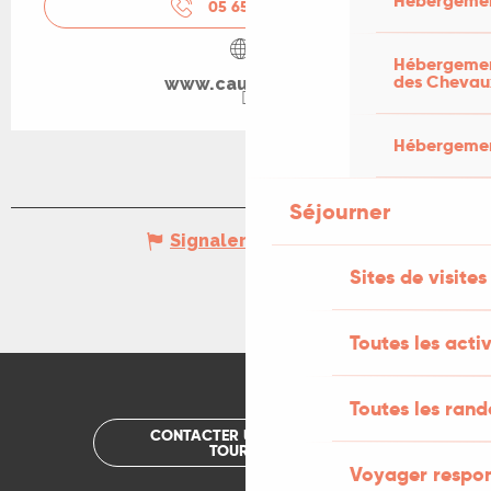
Hébergemen
05 65 37 70
▒▒
Hébergement
des Chevau
www.cauvaldor.fr
Hébergement
Séjourner
Signaler une erreur
Sites de visites
Toutes les activ
Toutes les ran
CONTACTER UN OFFICE DE
TOURISME
Voyager respo