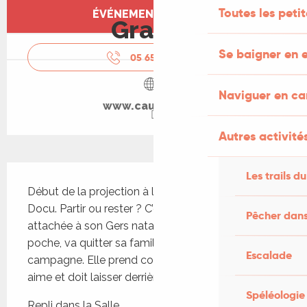
Ouverture et coordonnées
Toutes les peti
ÉVÉNEMENT TERMINÉ
Gratuit
Se baigner en e
05 65 37 70
▒▒
Naviguer en c
www.cauvaldor.fr
Autres activités
Description
Les trails du
Début de la projection à la tombée de la nuit. 
Docu. Partir ou rester ? C’est le dilemme d’Anaïs, 
Pêcher dans
attachée à son Gers natal et qui, son bac en 
poche, va quitter sa famille et sa vie à la 
Escalade
campagne. Elle prend conscience de ce qu’elle 
aime et doit laisser derrière elle… 
Spéléologie
Repli dans la Salle...