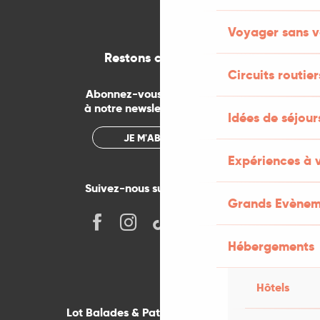
Voyager sans v
Restons connectés
Circuits routier
Abonnez-vous gratuitement
à notre newsletter mensuelle
Idées de séjou
JE M'ABONNE
Expériences à 
Suivez-nous sur les réseaux !
Grands Evènem
Hébergements
Hôtels
Lot Balades & Patrimoines sur votre