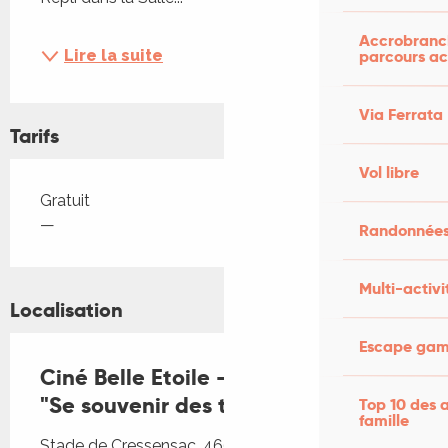
Accrobranch
Lire la suite
parcours ac
Via Ferrata
Tarifs
Vol libre
Tarifs 2026
Gratuit
—
Randonnées
Multi-activi
Localisation
Escape game
Ciné Belle Etoile - Documentaire
"Se souvenir des tournesols"
Top 10 des a
famille
Stade de Cressensac, 46600 Cressensac-