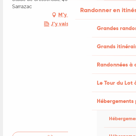
Sarrazac
Randonner en itiné
M'y rendre
J'y vais en train !
Grandes rando
Grands itinérai
Randonnées à c
Le Tour du Lot 
Hébergements 
Hébergemen