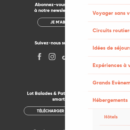
Abonnez-vous gratuitement
à notre newsletter mensuelle
Voyager sans v
JE M'ABONNE
Circuits routier
Suivez-nous sur les réseaux !
Idées de séjou
Expériences à 
Grands Evènem
Lot Balades & Patrimoines sur votre
smartphone
Hébergements
TÉLÉCHARGER L'APPLICATION
Hôtels