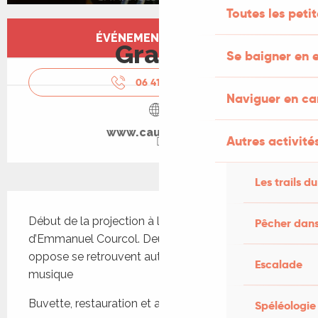
Toutes les peti
Ouverture et coordonnées
ÉVÉNEMENT TERMINÉ
Gratuit
Se baigner en e
06 41 97 66
▒▒
Naviguer en c
www.cauvaldor.fr
Autres activités
Les trails du
Description
Début de la projection à la tombée de la nuit. Film 
Pêcher dans
d’Emmanuel Courcol. Deux frères que tout 
oppose se retrouvent autour de l’amour de la 
Escalade
musique
Buvette, restauration et animation musicale
Spéléologie