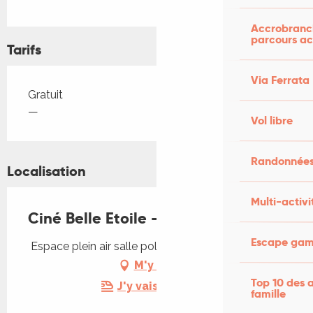
Accrobranch
parcours ac
Tarifs
Via Ferrata
Tarifs 2026
Gratuit
—
Vol libre
Randonnées
Localisation
Multi-activi
Ciné Belle Etoile - En fanfare
Escape game
Espace plein air salle polyvalente, 46200 Lacave
M'y rendre
Top 10 des a
J'y vais en train !
famille