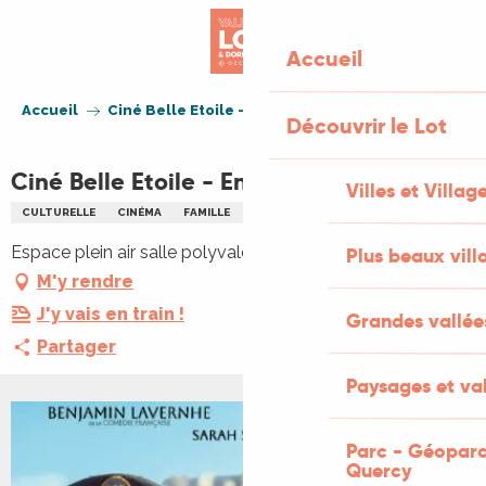
Aller
au
Accueil
contenu
principal
Accueil
Ciné Belle Etoile - En fanfare
Découvrir le Lot
Ciné Belle Etoile - En fanfare
Villes et Villag
CULTURELLE
CINÉMA
FAMILLE
NOCTURNE
PLEIN AIR
Espace plein air salle polyvalente, 46200 Lacave
Plus beaux vill
M'y rendre
J'y vais en train !
Grandes vallée
Partager
Paysages et val
Parc - Géoparc
Quercy