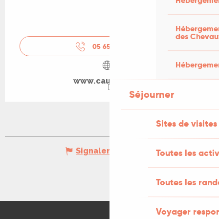
Hébergemen
Hébergement
des Chevau
05 65 38 06
▒▒
Hébergement
www.cauvaldor.fr
Séjourner
Sites de visites
Signaler une erreur
Toutes les activ
Toutes les ran
Voyager respo