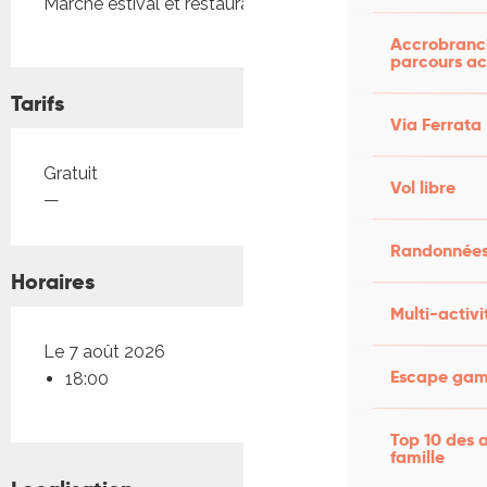
Marché estival et restauration avant la séance
Accrobranch
parcours ac
Tarifs
Via Ferrata
Tarifs 2026
Gratuit
Vol libre
—
Randonnées
Horaires
Multi-activi
Le 7 août 2026
Escape game
18:00
Top 10 des a
famille