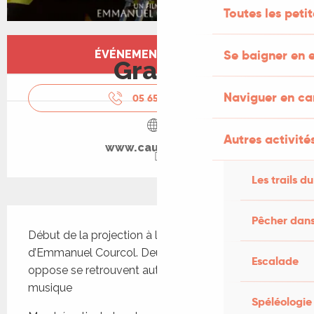
Toutes les peti
Ouverture et coordonnées
Se baigner en e
ÉVÉNEMENT TERMINÉ
Gratuit
Naviguer en c
05 65 38 06
▒▒
Autres activités
www.cauvaldor.fr
Les trails du
Description
Pêcher dans
Début de la projection à la tombée de la nuit. Film 
d’Emmanuel Courcol. Deux frères que tout 
Escalade
oppose se retrouvent autour de l’amour de la 
musique
Spéléologie