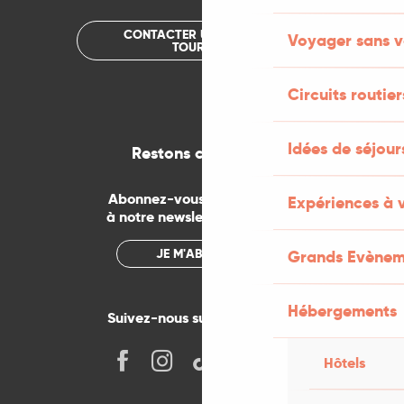
CONTACTER UN OFFICE DE
Voyager sans v
TOURISME
Circuits routier
Idées de séjou
Restons connectés
Abonnez-vous gratuitement
Expériences à 
à notre newsletter mensuelle
JE M'ABONNE
Grands Evènem
Hébergements
Suivez-nous sur les réseaux !
Hôtels