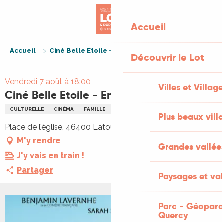
Aller
au
Accueil
contenu
principal
Accueil
Ciné Belle Etoile - En Fanfare
Découvrir le Lot
Vendredi 7 août à 18:00
Villes et Villag
Ciné Belle Etoile - En Fanfare
CULTURELLE
CINÉMA
FAMILLE
NOCTURNE
PLEIN AIR
Plus beaux vill
Place de l’église, 46400 Latouille-Lentillac
M'y rendre
Grandes vallée
J'y vais en train !
Partager
Paysages et val
Parc - Géoparc
Quercy