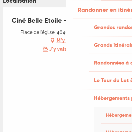
Localisation
Randonner en itiné
Ciné Belle Etoile - En Fanfare
Grandes rando
Place de l’église, 46400 Latouille-Lentillac
M'y rendre
Grands itinérai
J'y vais en train !
Randonnées à c
Le Tour du Lot 
Hébergements 
Hébergemen