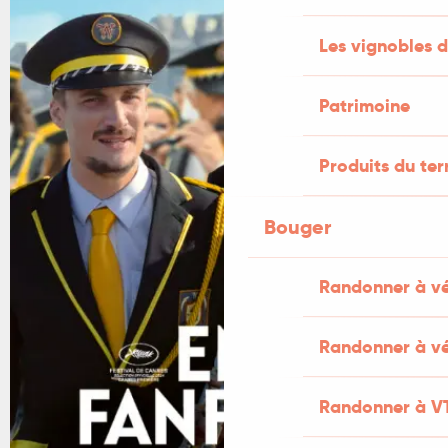
Les vignobles d
Patrimoine
Produits du ter
Bouger
Randonner à v
Randonner à vé
Randonner à V