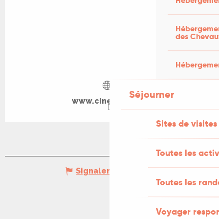
Hébergemen
Hébergement
des Chevau
Hébergement
Séjourner
www.cine-lot.com
Sites de visites
Toutes les activ
Signaler une erreur
Toutes les ran
Voyager respo