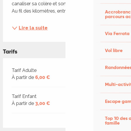
canaliser sa colère et son sentiment d’abandon. 
Au fil des kilomètres, entre...
Accrobranch
parcours ac
Lire la suite
Via Ferrata
Vol libre
Tarifs
Randonnées
Tarifs 2026
Tarif Adulte
À partir de
6,00 €
Multi-activi
Tarif Enfant
Escape game
À partir de
3,00 €
Top 10 des a
famille