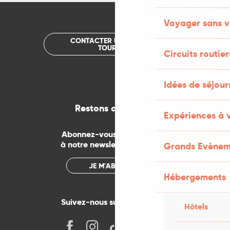
Voyager sans v
CONTACTER UN OFFICE DE
TOURISME
Circuits routier
Idées de séjou
Restons connectés
Expériences à 
Abonnez-vous gratuitement
à notre newsletter mensuelle
Grands Evènem
JE M'ABONNE
Hébergements
Suivez-nous sur les réseaux !
Hôtels