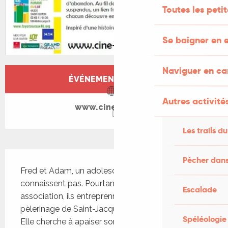
Toutes les peti
Se baigner en e
Naviguer en c
Ouverture et coordonnées
ÉVÉNEMENT TERMINÉ
Autres activités
www.cine-lot.com
Les trails du
Description
Pêcher dans
Fred et Adam, un adolescent en rupture, ne se 
connaissent pas. Pourtant, grâce à une 
Escalade
association, ils entreprennent ensemble le 
pèlerinage de Saint-Jacques-de-Compostelle. 
Spéléologie
Elle cherche à apaiser son passé, il tente de 