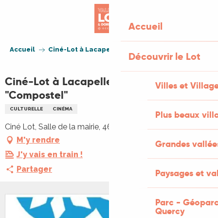
Aller
au
Accueil
contenu
principal
Accueil
Ciné-Lot à Lacapelle-Marival "Compostel"
Découvrir le Lot
Ciné-Lot à Lacapelle-Marival
Villes et Villag
"Compostel"
CULTURELLE
CINÉMA
Plus beaux vill
Ciné Lot, Salle de la mairie, 46120 Lacapelle-Marival
M'y rendre
Grandes vallée
J'y vais en train !
Partager
Paysages et val
Parc - Géoparc
Quercy