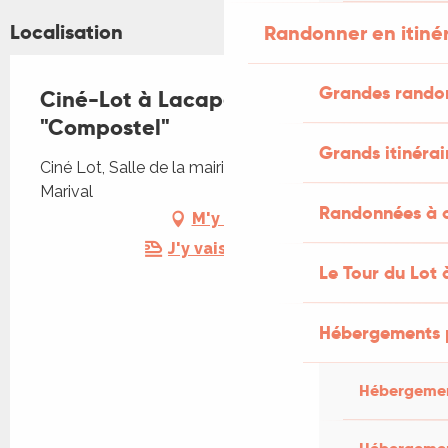
Localisation
Randonner en itiné
Grandes rando
Ciné-Lot à Lacapelle-Marival
"Compostel"
Grands itinérai
Ciné Lot, Salle de la mairie, 46120 Lacapelle-
Marival
Randonnées à c
M'y rendre
J'y vais en train !
Le Tour du Lot 
Hébergements 
Hébergemen