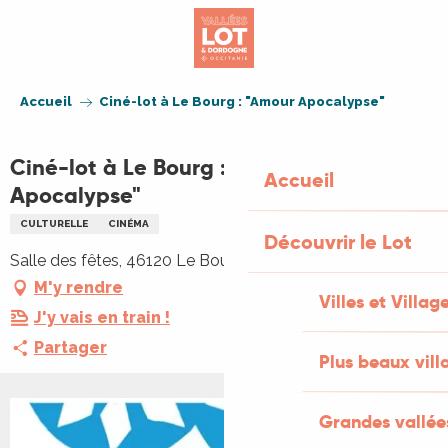
Aller
au
contenu
principal
Accueil
Ciné-lot à Le Bourg : "Amour Apocalypse"
Ciné-lot à Le Bourg : "Amour
Accueil
Apocalypse"
CULTURELLE
CINÉMA
Découvrir le Lot
Salle des fêtes, 46120 Le Bourg
M'y rendre
Villes et Villag
J'y vais en train !
Partager
Plus beaux vill
Grandes vallée