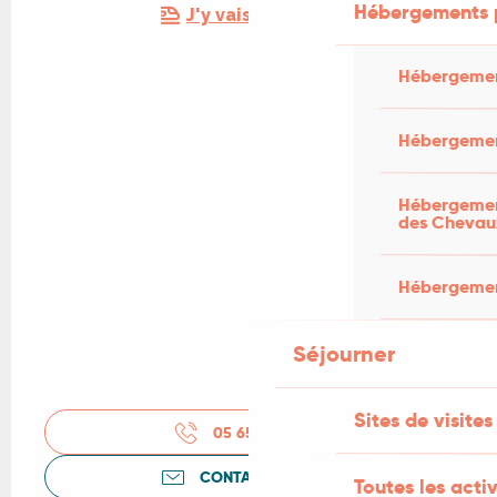
Hébergements 
J'y vais en train !
Hébergemen
Hébergemen
Hébergement
des Chevau
Hébergement
Séjourner
Sites de visites
05 65 11 44
▒▒
CONTACTEZ-NOUS
Toutes les activ