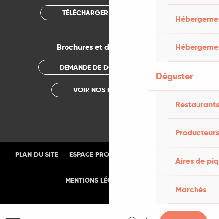
TÉLÉCHARGER L'APPLICATION
Hébergement
Hébergemen
Brochures et documentations
DEMANDE DE DOCUMENTATION
Déguster
VOIR NOS BROCHURES
Restaurants
Producteurs
-
-
-
-
PLAN DU SITE
ESPACE PRO
PRESSE
PHOTOTHÈQUE
Aires de pi
-
MENTIONS LÉGALES
CGU
Marchés
Recherche