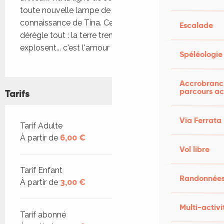
toute nouvelle lampe de luminothérapie, il fait la 
connaissance de Tina. Cette rencontre inattendue 
Escalade
dérègle tout : la terre tremble, les cœurs 
explosent... c'est l'amour !
Spéléologie
Accrobranch
parcours ac
Tarifs
Via Ferrata
Tarifs 2026
Tarif Adulte
À partir de
6,00 €
Vol libre
Tarif Enfant
Randonnées
À partir de
3,00 €
Multi-activi
Tarif abonné