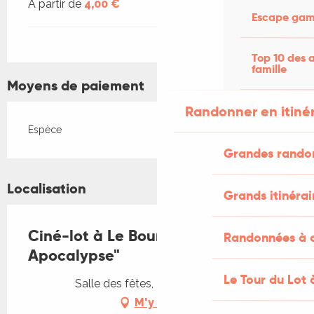
À partir de
4,00 €
Escape game
Top 10 des a
famille
Moyens de paiement
Randonner en itiné
Espèce
Grandes rando
Localisation
Grands itinérai
Ciné-lot à Le Bourg : "Amour
Randonnées à c
Apocalypse"
Le Tour du Lot 
Salle des fêtes, 46120 Le Bourg
M'y rendre