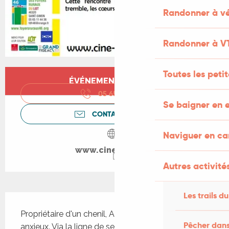
Randonner à vé
Randonner à V
Ouverture et coordonnées
Toutes les peti
ÉVÉNEMENT TERMINÉ
05 65 11 44
▒▒
Se baigner en e
CONTACTEZ-NOUS
Naviguer en c
www.cine-lot.com
Autres activités
Les trails du
Description
Propriétaire d'un chenil, Adam, 45 ans, est éco-
Pêcher dans
anxieux. Via la ligne de service après-vente de sa 