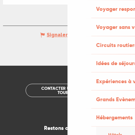
Voyager respo
Voyager sans v
Signaler une erreur
Circuits routier
Idées de séjou
Expériences à 
CONTACTER UN OFFICE DE
TOURISME
Grands Evènem
Hébergements
Restons connectés
Hôtels