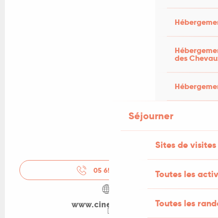
Hébergemen
Hébergement
des Chevau
Hébergement
Séjourner
Sites de visites
05 65 11 44
▒▒
Toutes les activ
Toutes les ran
www.cine-lot.com