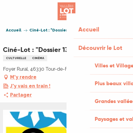
Aller
au
contenu
principal
Accueil
Accueil
Ciné-Lot : "Dossier 137"
Découvrir le Lot
Ciné-Lot : "Dossier 137"
CULTURELLE
CINÉMA
Villes et Villag
Foyer Rural, 46330 Tour-de-Faure
M'y rendre
Plus beaux vill
J'y vais en train !
Partager
Grandes vallée
Paysages et val