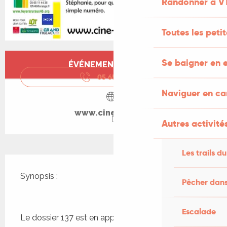
Randonner à V
Toutes les peti
Ouverture et coordonnées
Se baigner en e
ÉVÉNEMENT TERMINÉ
05 65 11 44
▒▒
Naviguer en c
www.cine-lot.com
Autres activités
Les trails du
Description
Synopsis : 
Pêcher dans
Escalade
Le dossier 137 est en apparence une affaire de 