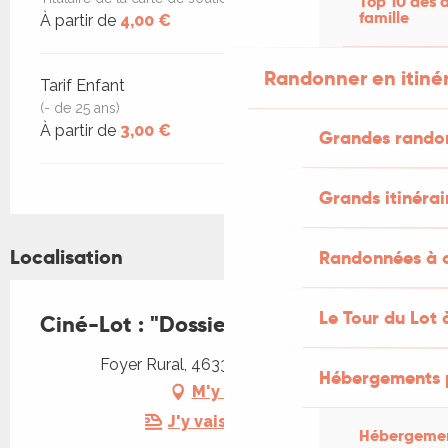
Top 10 des a
famille
À partir de
4,00 €
Randonner en itiné
Tarif Enfant
(- de 25 ans)
À partir de
3,00 €
Grandes rando
Grands itinérai
Localisation
Randonnées à c
Le Tour du Lot 
Ciné-Lot : "Dossier 137"
Foyer Rural, 46330 Tour-de-Faure
Hébergements 
M'y rendre
J'y vais en train !
Hébergemen