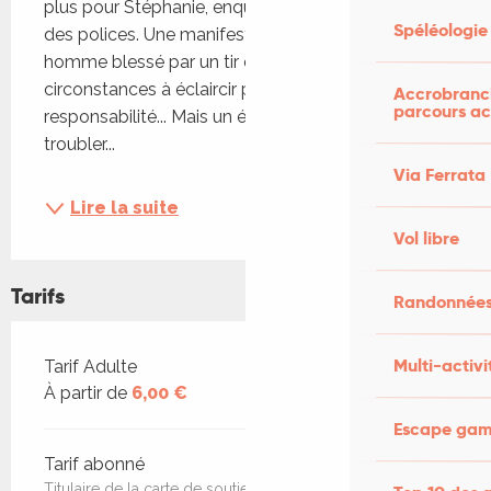
plus pour Stéphanie, enquêtrice à l’IGPN, la police 
Spéléologie
des polices. Une manifestation tendue, un jeune 
homme blessé par un tir de LBD, des 
circonstances à éclaircir pour établir une 
Accrobranch
parcours ac
responsabilité... Mais un élément inattendu va 
troubler...
Via Ferrata
Lire la suite
Vol libre
Tarifs
Randonnées
Tarifs 2026
Multi-activi
Tarif Adulte
À partir de
6,00 €
Escape game
Tarif abonné
Titulaire de la carte de soutien