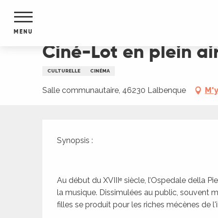
Aller
Accueil
Ciné-Lot en plein air : "Vivaldi et moi"
au
contenu
MENU
principal
Ciné-Lot en plein air
NTS
MENTS
CULTURELLE
CINÉMA
S
URS
Salle communautaire, 46230 Lalbenque
M'y
Description
du Lot
Synopsis :
dans
s le
Au début du XVIIIᵉ siècle, l’Ospedale della Pie
la musique. Dissimulées au public, souvent mas
filles se produit pour les riches mécènes de l'in
e