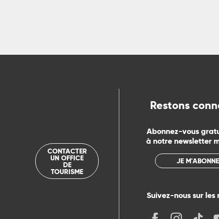
ns
ue
Restons conn
Abonnez-vous grat
à notre newsletter 
CONTACTER
UN OFFICE
JE M'ABONNE
DE
TOURISME
Suivez-nous sur les 