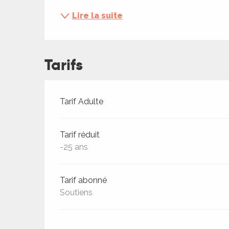
ches,
Lire la suite
 et
car
ues
Tarifs
a
ents
Tarifs 2026
Tarif Adulte
es
ents
Tarif réduit
es
ités
-25 ans
ames
piste
Tarif abonné
Soutiens
 faire