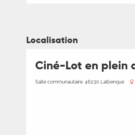
Localisation
ages
Ciné-Lot en plein a
es
Salle communautaire, 46230 Lalbenque
es