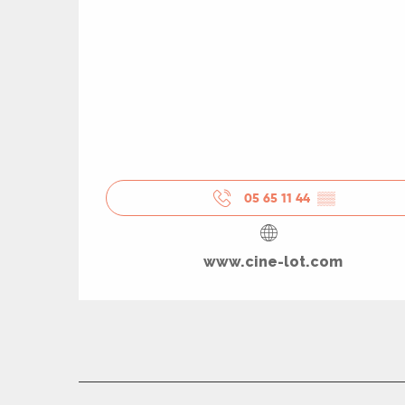
05 65 11 44
▒▒
www.cine-lot.com
R
ts
rs