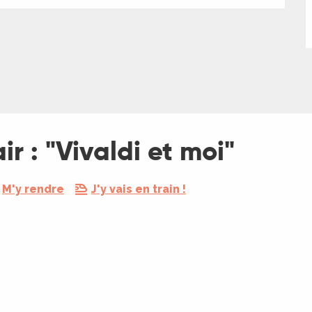
ir : "Vivaldi et moi"
M'y rendre
J'y vais en train !