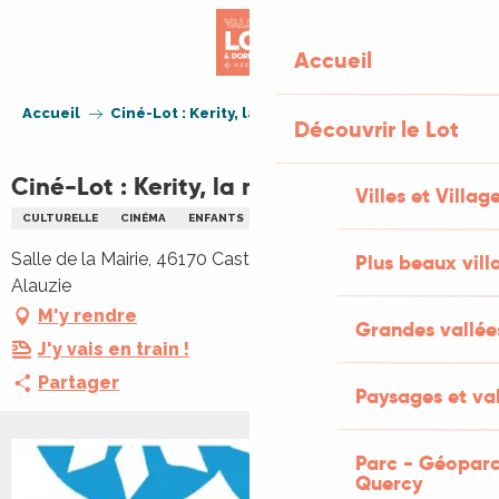
Aller
au
Accueil
contenu
principal
Accueil
Ciné-Lot : Kerity, la maison des contes
Découvrir le Lot
Ciné-Lot : Kerity, la maison des contes
Villes et Villag
CULTURELLE
CINÉMA
ENFANTS
FAMILLE
Salle de la Mairie, 46170 Castelnau Montratier-Sainte
Plus beaux vill
Alauzie
M'y rendre
Grandes vallée
J'y vais en train !
Partager
Paysages et val
Parc - Géoparc
Quercy