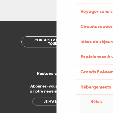
Voyager sans v
Circuits routier
CONTACTER UN OFFICE DE
Idées de séjou
TOURISME
Expériences à 
Grands Evènem
Restons connectés
Abonnez-vous gratuitement
Hébergements
à notre newsletter mensuelle
Hôtels
JE M'ABONNE