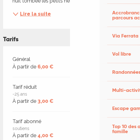
nuit tombée les petits héros, la délicieuse...
Accrobranch
Lire la suite
parcours ac
Via Ferrata
Tarifs
Vol libre
Tarifs 2026
Général
À partir de
6,00 €
Randonnées
Tarif réduit
Multi-activi
-25 ans
À partir de
3,00 €
Escape game
Tarif abonné
Top 10 des a
soutiens
famille
À partir de
4,00 €