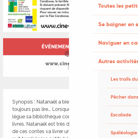
Toutes les peti
Se baigner en e
Ouverture et coordonnées
Naviguer en c
ÉVÉNEMENT TERMINÉ
Autres activités
www.cine-lot.com
Les trails du
Description
Pêcher dans
Synopsis : Natanaël a bientôt 7 ans, mais il ne sait 
toujours pas lire... Lorsque sa tante Eléonore lui 
Escalade
lègue sa bibliothèque contenant des centaines de 
livres, Natanaël est très déçu ! Pourtant, chacun 
de ces contes va livrer un merveilleux secret : à la 
Spéléologie