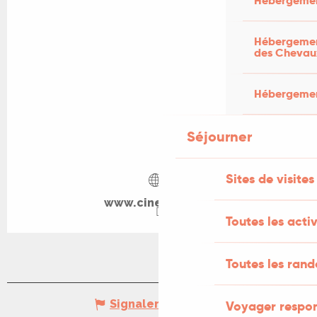
Hébergemen
Hébergement
des Chevau
Hébergement
Séjourner
Sites de visites
www.cine-lot.com
Toutes les activ
Toutes les ran
Signaler une erreur
Voyager respo