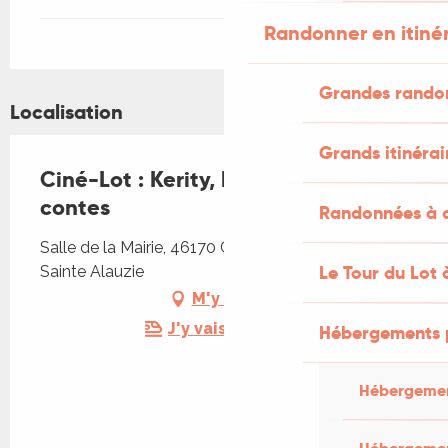
Randonner en itiné
Grandes rando
Localisation
Grands itinérai
Ciné-Lot : Kerity, la maison des
contes
Randonnées à c
Salle de la Mairie, 46170 Castelnau Montratier-
Le Tour du Lot 
Sainte Alauzie
M'y rendre
J'y vais en train !
Hébergements 
Hébergemen