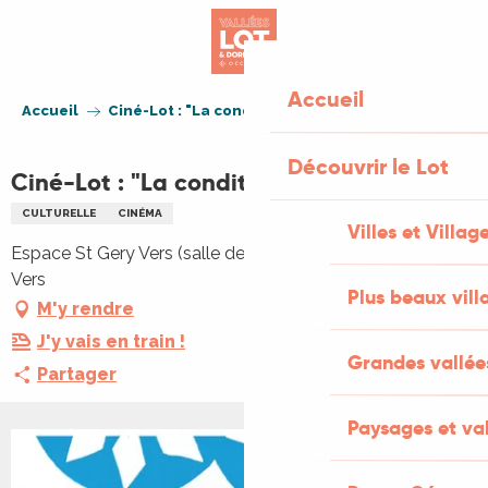
Aller
au
contenu
principal
Accueil
Accueil
Ciné-Lot : "La condition"
Découvrir le Lot
Ciné-Lot : "La condition"
CULTURELLE
CINÉMA
Villes et Villag
Espace St Gery Vers (salle des fêtes), 46090 Saint Géry-
Vers
Plus beaux vill
M'y rendre
J'y vais en train !
Grandes vallée
Partager
Paysages et val