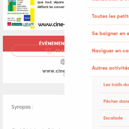
Toutes les peti
Se baigner en e
Ouverture et coordonnées
ÉVÉNEMENT TERMINÉ
Naviguer en c
05 65 11 44
▒▒
Autres activités
www.cine-lot.com
Les trails du
Description
Pêcher dans
Synopsis : 
Escalade