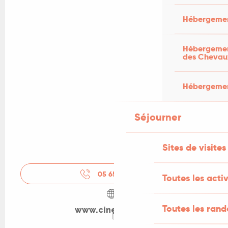
Hébergemen
Hébergement
des Chevau
Hébergement
Séjourner
Sites de visites
05 65 11 44
▒▒
Toutes les activ
Toutes les ran
www.cine-lot.com