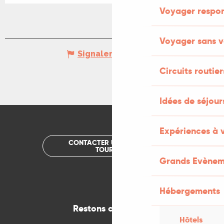
Voyager respo
Voyager sans v
Signaler une erreur
Circuits routier
Idées de séjou
Expériences à 
CONTACTER UN OFFICE DE
TOURISME
Grands Evènem
Hébergements
Restons connectés
Hôtels