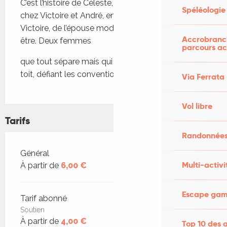
C’est l’histoire de Céleste, jeune bonne employée 
Spéléologie
chez Victoire et André, en 1908. C’est l’histoire de 
Victoire, de l’épouse modèle qu’elle ne sait pas 
Accrobranch
être. Deux femmes
parcours ac
que tout sépare mais qui vivent sous le même 
toit, défiant les conventions et les non-dits.
Via Ferrata
Vol libre
Tarifs
Randonnées
Tarifs 2026
Général
Multi-activi
À partir de
6,00 €
Escape game
Tarif abonné
Soutien
À partir de
4,00 €
Top 10 des a