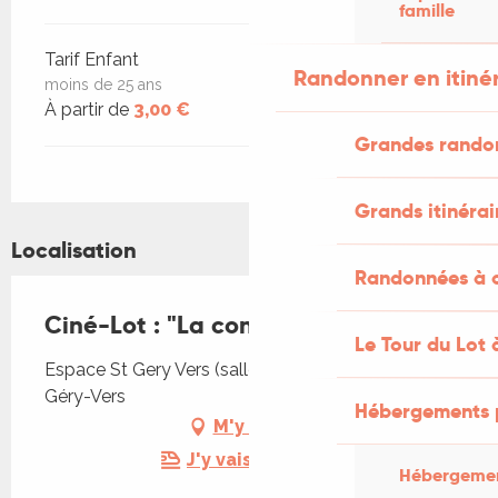
famille
Tarif Enfant
Randonner en itiné
moins de 25 ans
À partir de
3,00 €
Grandes rando
Grands itinérai
Localisation
Randonnées à c
Ciné-Lot : "La condition"
Le Tour du Lot 
Espace St Gery Vers (salle des fêtes), 46090 Saint
Géry-Vers
Hébergements 
M'y rendre
J'y vais en train !
Hébergemen