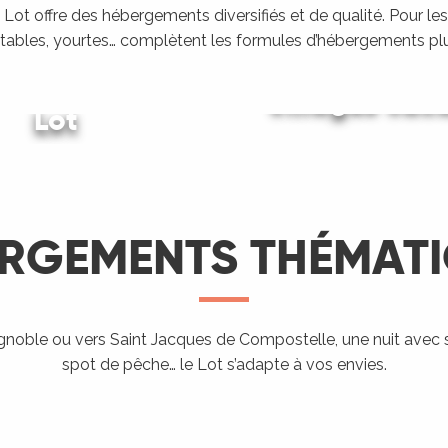
Lot offre des hébergements diversifiés et de qualité. Pour les
tables, yourtes… complètent les formules d’hébergements plu
ing dans le
Villages vac
Lot
Gîtes et locations
LIRE LA SUITE
LIRE LA SUITE
LIRE LA SUITE
RGEMENTS THÉMAT
Hébergement
proposant
l’accueil des
ignoble ou vers Saint Jacques de Compostelle, une nuit avec 
Aires de
Hé
spot de pêche… le Lot s’adapte à vos envies.
ndo Etape
Chevaux
campings-car
ra
LIRE LA SUITE
LIRE LA SUITE