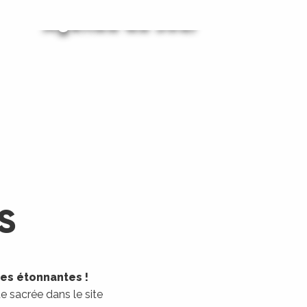
Agenda du Jour
Agenda du Week-End
LIRE LA SUITE
LIRE LA SUITE
S
les étonnantes !
 sacrée dans le site