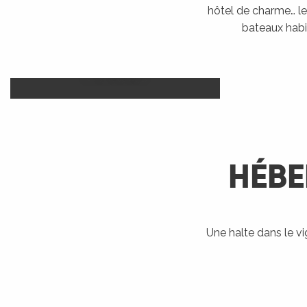
hôtel de charme… le 
bateaux habi
Camp
Hôtels
LIRE LA SUITE
HÉBE
R
ts
Une halte dans le v
Bateaux
Accueil Vélo
Ra
habitables
rs
LIRE LA SUITE