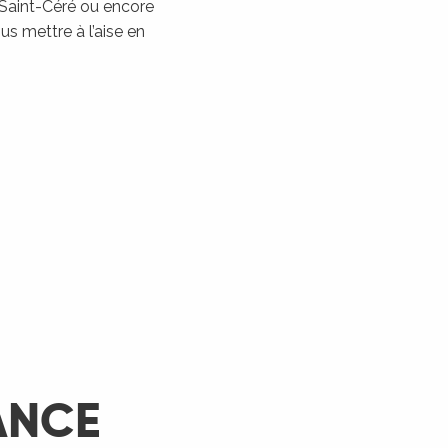
 Saint-Céré ou encore
Les Montgolfiades à
s mettre à l’aise en
Rocamadour
Rocamadour
LIRE LA SUITE
ANCE