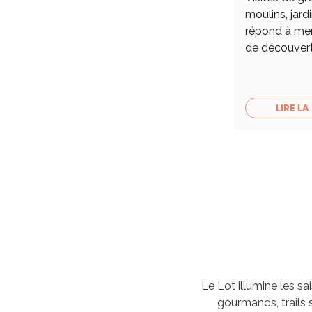
moulins, jardi
répond à merv
de découver
LIRE LA
Le Lot illumine les sa
gourmands, trails s