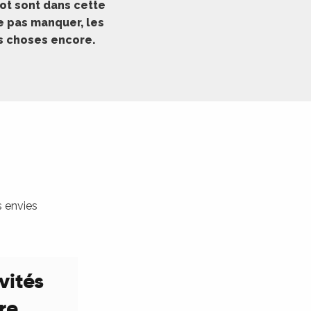
ot sont dans cette
ne pas manquer, les
es choses encore.
s envies
vités
ure