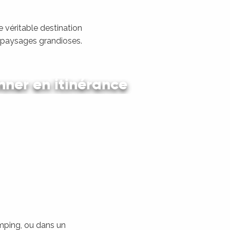
 véritable destination
s paysages grandioses.
ner en itinérance
 en car et en train
amping, ou dans un