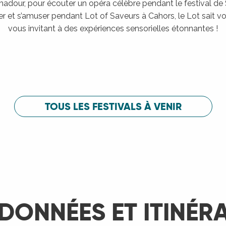
adour, pour écouter un opéra célèbre pendant le festival de
er et s’amuser pendant Lot of Saveurs à Cahors, le Lot sait vou
vous invitant à des expériences sensorielles étonnantes !
Festival de Saint-Céré
c
Festival de 
LIRE LA SUITE
LIRE LA SUITE
TOUS LES FESTIVALS À VENIR
DONNÉES ET ITINÉR