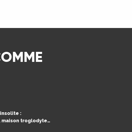
LIRE LA SUITE
 COMME
nsolite :
e, maison troglodyte…