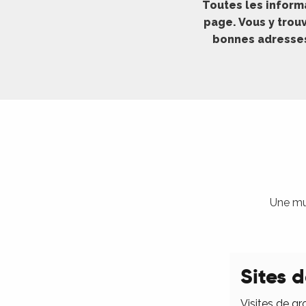
Toutes les inform
ches,
page. Vous y trouv
 et
bonnes adresses 
car
ues
a
ents
es
ents
es
ités
Une mul
ames
piste
Sites d
 faire
Visites de gr