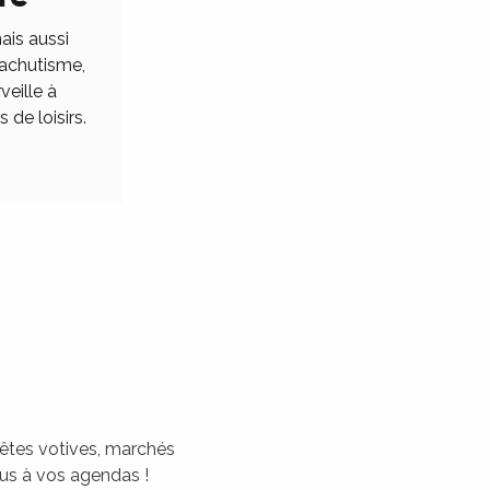
ais aussi
rachutisme,
veille à
 de loisirs.
 fêtes votives, marchés
tous à vos agendas !