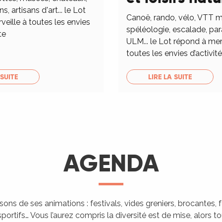
ns, artisans d'art... le Lot
Canoë, rando, vélo, VTT m
eille à toutes les envies
spéléologie, escalade, pa
te
ULM... le Lot répond à mer
toutes les envies d’activités
 SUITE
LIRE LA SUITE
AGENDA
isons de ses animations : festivals, vides greniers, brocantes,
portifs… Vous l’aurez compris la diversité est de mise, alors 