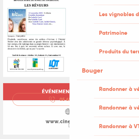
Les vignobles d
Patrimoine
Produits du ter
Bouger
Ouverture et coordonnées
Randonner à v
ÉVÉNEMENT TERMINÉ
05 65 11 44
▒▒
Randonner à vé
www.cine-lot.com
Randonner à V