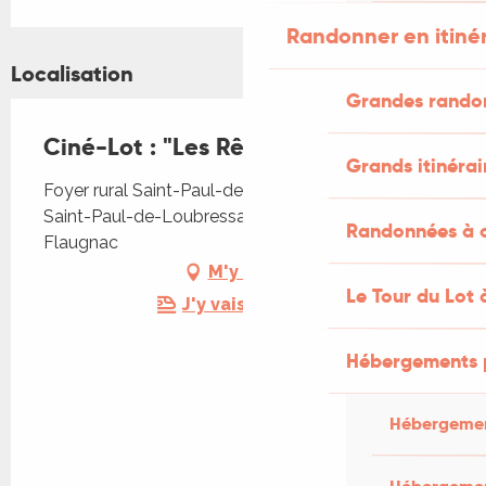
Randonner en itiné
Localisation
Grandes rando
Ciné-Lot : "Les Rêveurs"
Grands itinérai
Foyer rural Saint-Paul-de-Loubressac, Le Bourg,
Saint-Paul-de-Loubressac, 46170 Saint-Paul-
Randonnées à c
Flaugnac
M'y rendre
Le Tour du Lot 
J'y vais en train !
Hébergements 
Hébergemen