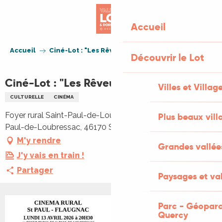
Aller
au
Accueil
contenu
principal
Accueil
Ciné-Lot : "Les Rêveurs"
Découvrir le Lot
Ciné-Lot : "Les Rêveurs"
Villes et Villag
CULTURELLE
CINÉMA
Foyer rural Saint-Paul-de-Loubressac, Le Bourg, Saint-
Plus beaux vill
Paul-de-Loubressac, 46170 Saint-Paul-Flaugnac
M'y rendre
Grandes vallée
J'y vais en train !
Partager
Paysages et val
Parc - Géoparc
Quercy