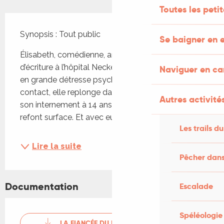
Toutes les peti
Description
Synopsis : Tout public
Se baigner en e
Élisabeth, comédienne, anime des ateliers 
d’écriture à l’hôpital Necker avec des adolescents 
Naviguer en c
en grande détresse psychologique. À leur 
contact, elle replonge dans sa propre histoire : 
Autres activités
son internement à 14 ans. Peu à peu, les souvenirs 
refont surface. Et avec eux, la découverte...
Les trails du
Lire la suite
Pêcher dans
Documentation
Escalade
Spéléologie
LA FIANCÉE DU POÈTE