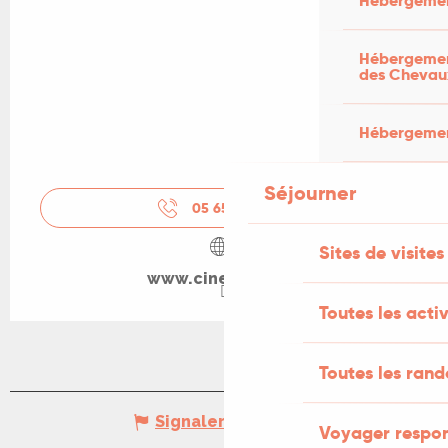
Hébergemen
Hébergement
des Chevau
Hébergement
Séjourner
05 65 11 44
▒▒
Sites de visites
www.cine-lot.com
Toutes les activ
Toutes les ran
Signaler une erreur
Voyager respo