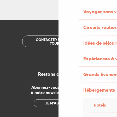
Voyager sans v
Circuits routier
CONTACTER UN OFFICE DE
Idées de séjou
TOURISME
Expériences à 
Restons connectés
Grands Evènem
Abonnez-vous gratuitement
Hébergements
à notre newsletter mensuelle
JE M'ABONNE
Hôtels