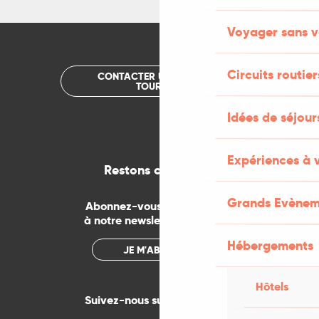
Voyager sans v
Circuits routier
CONTACTER UN OFFICE DE
TOURISME
Idées de séjou
Expériences à 
Restons connectés
Grands Evènem
Abonnez-vous gratuitement
à notre newsletter mensuelle
Hébergements
JE M'ABONNE
Hôtels
Suivez-nous sur les réseaux !