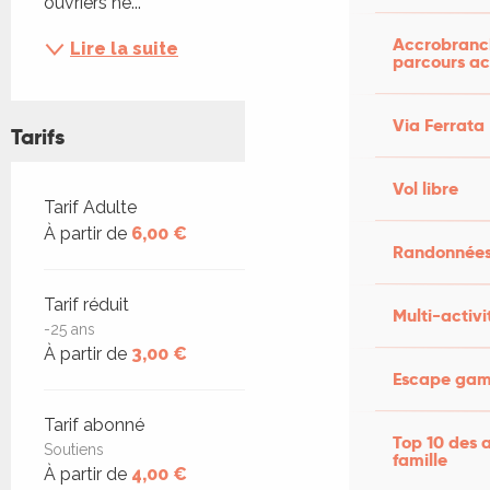
ouvriers ne...
Accrobranch
Lire la suite
parcours ac
Via Ferrata
Tarifs
Vol libre
Tarifs 2026
Tarif Adulte
À partir de
6,00 €
Randonnées
Tarif réduit
Multi-activi
-25 ans
À partir de
3,00 €
Escape game
Tarif abonné
Top 10 des a
Soutiens
famille
À partir de
4,00 €