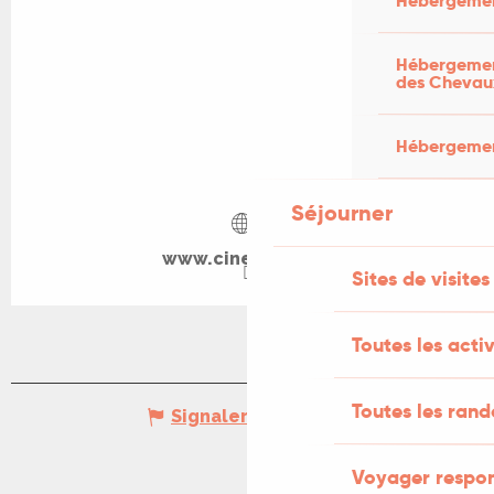
Hébergemen
Hébergement
des Chevau
Hébergement
Séjourner
www.cine-lot.com
Sites de visites
Toutes les activ
Toutes les ran
Signaler une erreur
Voyager respo