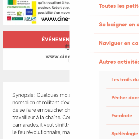
Toutes les peti
Se baigner en e
Ouverture et coordonnées
ÉVÉNEMENT TERMINÉ
Naviguer en c
www.cine-lot.com
Autres activités
Les trails du
Description
Synopsis : Quelques mois après mai 68, Robert, 
Pêcher dans
normalien et militant d’extrême-gauche, décide 
de se faire embaucher chez Citroën en tant que 
Escalade
travailleur à la chaîne. Comme d’autres de ses 
camarades, il veut s’infiltrer en usine pour raviver 
le feu révolutionnaire, mais la majorité des 
Spéléologie