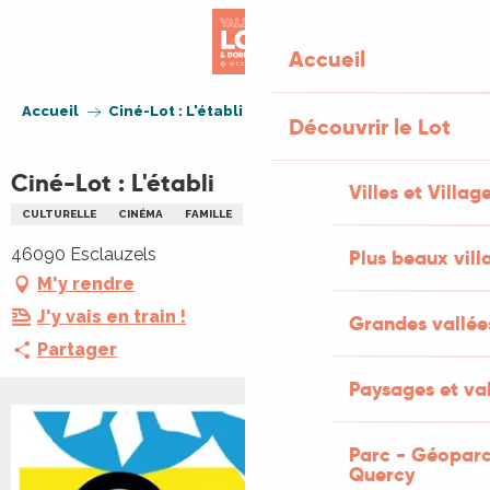
Aller
au
Accueil
contenu
principal
Accueil
Ciné-Lot : L'établi
Découvrir le Lot
Ciné-Lot : L'établi
Villes et Villag
CULTURELLE
CINÉMA
FAMILLE
46090 Esclauzels
Plus beaux vill
M'y rendre
J'y vais en train !
Grandes vallée
Partager
Paysages et val
Parc - Géoparc
Quercy