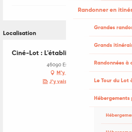
Randonner en itiné
Grandes rando
Localisation
Grands itinérai
Ciné-Lot : L'établi
Randonnées à c
46090 Esclauzels
M'y rendre
Le Tour du Lot 
J'y vais en train !
Hébergements 
Hébergemen