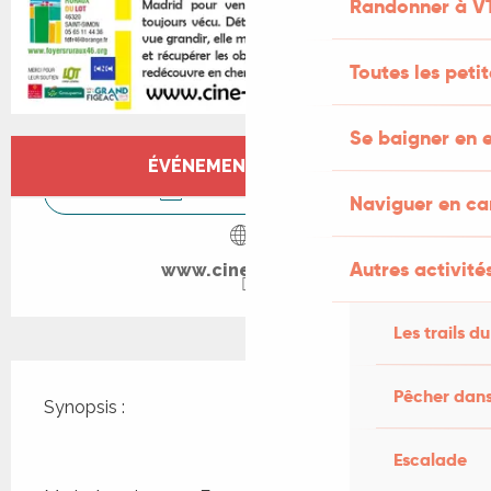
Randonner à V
Toutes les peti
Se baigner en e
Ouverture et coordonnées
ÉVÉNEMENT TERMINÉ
CONTACTEZ-NOUS
Naviguer en c
Autres activités
www.cine-lot.com
Les trails du
Description
Pêcher dans
Synopsis :
Escalade