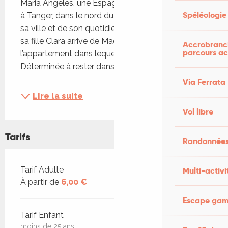
Maria Angeles, une Espagnole de 79 ans, vit seule 
Spéléologie
à Tanger, dans le nord du Maroc, où elle profite de 
sa ville et de son quotidien. Sa vie bascule lorsque 
sa fille Clara arrive de Madrid pour vendre 
Accrobranch
parcours ac
l’appartement dans lequel elle a toujours vécu. 
Déterminée à rester dans cette ville qui...
Via Ferrata
Lire la suite
Vol libre
Tarifs
Randonnées
Tarifs 2026
Tarif Adulte
Multi-activi
À partir de
6,00 €
Escape game
Tarif Enfant
moins de 25 ans