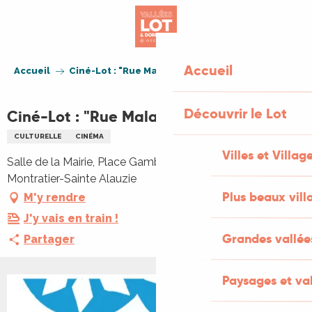
Aller
au
contenu
principal
Accueil
Accueil
Ciné-Lot : "Rue Malaga"
Découvrir le Lot
Ciné-Lot : "Rue Malaga"
CULTURELLE
CINÉMA
Villes et Villag
Salle de la Mairie, Place Gambetta, 46170 Castelnau
Montratier-Sainte Alauzie
Plus beaux vill
M'y rendre
J'y vais en train !
Grandes vallée
Partager
Paysages et val