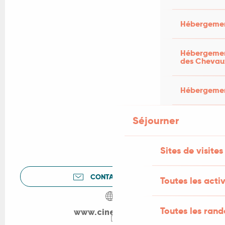
Hébergemen
Hébergement
des Chevau
Hébergement
Séjourner
Sites de visites
CONTACTEZ-NOUS
Toutes les activ
Toutes les ran
www.cine-lot.com