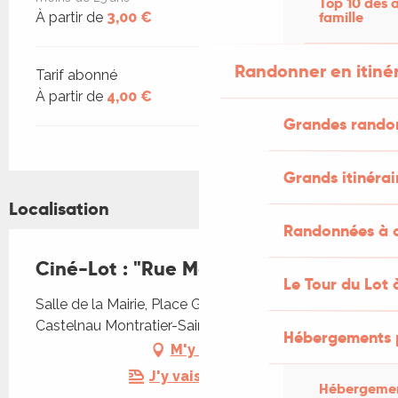
Top 10 des a
famille
À partir de
3,00 €
Randonner en itiné
Tarif abonné
À partir de
4,00 €
Grandes rando
Grands itinérai
Localisation
Randonnées à c
Ciné-Lot : "Rue Malaga"
Le Tour du Lot 
Salle de la Mairie, Place Gambetta, 46170
Castelnau Montratier-Sainte Alauzie
Hébergements 
M'y rendre
J'y vais en train !
Hébergemen