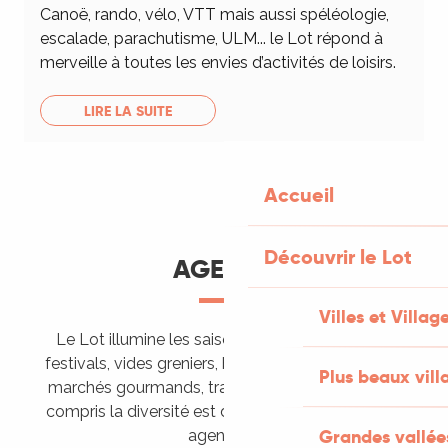
Canoë, rando, vélo, VTT mais aussi spéléologie,
escalade, parachutisme, ULM... le Lot répond à
merveille à toutes les envies d’activités de loisirs.
LIRE LA SUITE
Accueil
Découvrir le Lot
AGENDA
Villes et Villag
Le Lot illumine les saisons de ses animations :
festivals, vides greniers, brocantes, fêtes votives,
Plus beaux vill
marchés gourmands, trails sportifs… Vous l’aurez
compris la diversité est de mise, alors tous à vos
Grandes vallée
agendas !