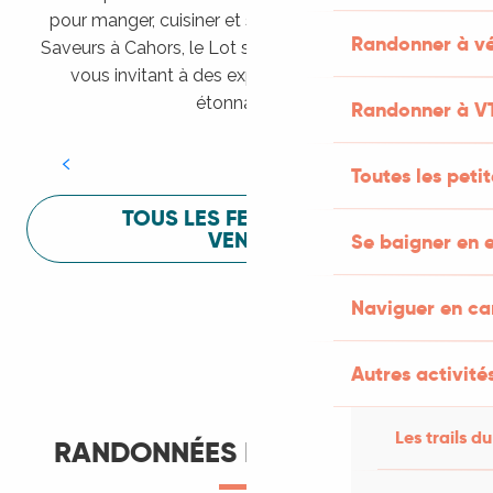
pour manger, cuisiner et s’amuser pendant Lot of
Randonner à vé
Saveurs à Cahors, le Lot sait vous mettre à l’aise en
vous invitant à des expériences sensorielles
Festival Lot of Saveurs
étonnantes !
Randonner à V
LIRE LA SUITE
Toutes les peti
TOUS LES FESTIVALS À
VENIR
Se baigner en e
Naviguer en c
Autres activités
Les trails du
RANDONNÉES ET ITINÉRANCE