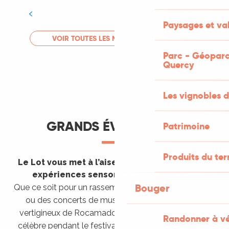
Tout l'agenda
Paysages et val
LIRE LA SUITE
VOIR TOUTES LES MANIFESTATIONS
Parc - Géoparc
Quercy
Les vignobles d
GRANDS ÉVÈNEMENTS
Patrimoine
Produits du ter
Le Lot vous met à l’aise en vous invitant à des
expériences sensorielles étonnantes !
Bouger
Que ce soit pour un rassemblement de montgolfières
ou des concerts de musique sacrée dans le site
vertigineux de Rocamadour, pour écouter un opéra
Randonner à v
célèbre pendant le festival de Saint-Céré ou encore