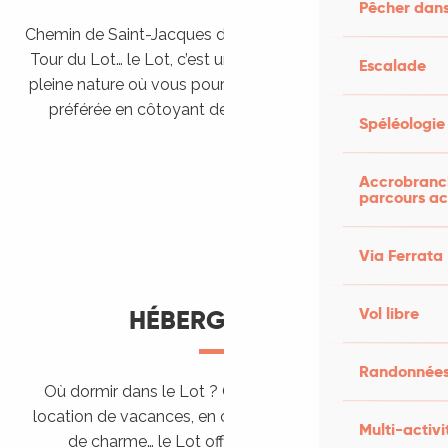
Pêcher dans
Chemin de Saint-Jacques de Compostelle, Véloroutes,
Tour du Lot… le Lot, c’est une véritable destination de
Escalade
pleine nature où vous pourrez pratiquer votre activité
préférée en côtoyant des paysages grandioses.
Spéléologie
Randonner en itinérance
Le Lot en car et en train
Balades et randonnées
Accrobranch
parcours ac
Via Ferrata
Vol libre
HÉBERGEMENTS
Randonnées
Où dormir dans le Lot ? Chez l’habitant, dans une
location de vacances, en camping, ou dans un hôtel
Multi-activi
de charme… le Lot offre des hébergements