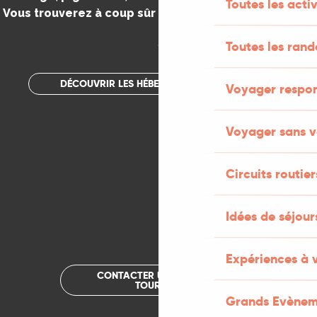
Toutes les activ
Vous trouverez à coup sûr votre bonheur dans le Lot.
.
Toutes les ran
DÉCOUVRIR LES HÉBERGEMENTS INSOLITES
Voyager respo
Voyager sans v
Circuits routier
Idées de séjou
Expériences à 
CONTACTER UN OFFICE DE
TOURISME
Grands Evènem