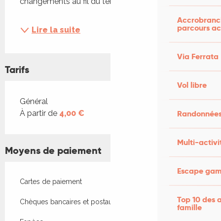
changements au fil du temps, si...
Accrobranch
parcours ac
Lire la suite
Via Ferrata
Tarifs
Vol libre
Tarifs 2026
Général
Randonnées
À partir de
4,00 €
Multi-activi
Moyens de paiement
Escape game
Cartes de paiement
Top 10 des a
Chèques bancaires et postaux
famille