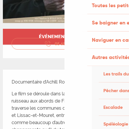
Toutes les peti
Se baigner en e
Ouverture et coordonnées
ÉVÉNEMENT TERMINÉ
Naviguer en c
05 65 34 24
▒▒
Autres activités
Description
Les trails du
Documentaire d’Achill Robert (1h)
Pêcher dans
Le film se déroule dans la vallée du Drauzou, un 
ruisseau aux abords de Figeac dans le Lot, qui 
Escalade
traverse les communes de Cardaillac, Camburat 
et Lissac-et-Mouret, entre autres. Ce ruisseau, 
comme beaucoup d’autres, subit de nombreux 
Spéléologie