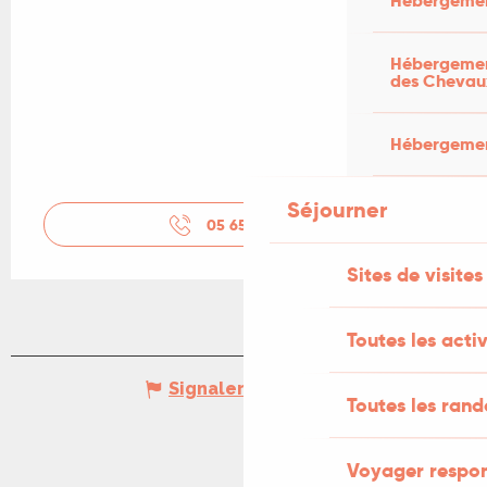
Hébergemen
Hébergement
des Chevau
Hébergement
Séjourner
05 65 34 24
▒▒
Sites de visites
Toutes les activ
Signaler une erreur
Toutes les ran
Voyager respo