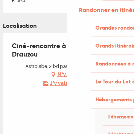
Espèce
Randonner en itiné
Localisation
Grandes rando
Ciné-rencontre à Figeac : Le
Grands itinérai
Drauzou
Randonnées à c
Astrolabe, 2 bd pasteur, 46100 Figeac
M'y rendre
Le Tour du Lot 
J'y vais en train !
Hébergements 
Hébergemen