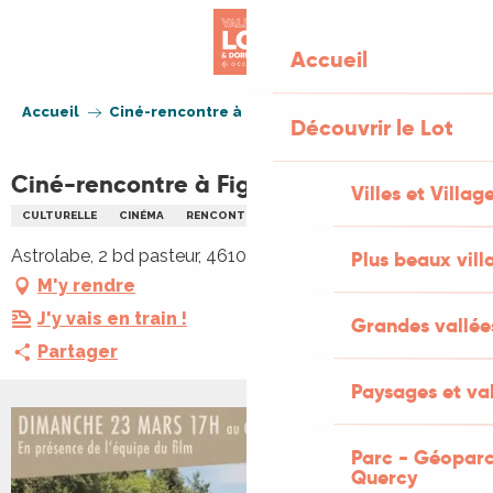
Aller
au
Accueil
contenu
principal
Accueil
Ciné-rencontre à Figeac : Le Drauzou
Découvrir le Lot
Ciné-rencontre à Figeac : Le Drauzou
Villes et Villag
CULTURELLE
CINÉMA
RENCONTRES
ANIMAUX
ENVIRONNEMENT
Astrolabe, 2 bd pasteur, 46100 Figeac
Plus beaux vill
M'y rendre
J'y vais en train !
Grandes vallée
Partager
Paysages et val
Parc - Géoparc
Quercy