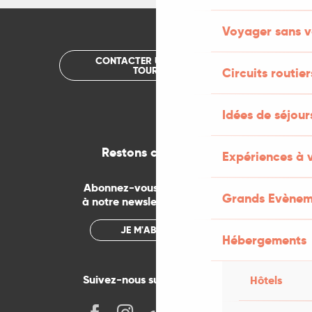
Voyager sans v
CONTACTER UN OFFICE DE
TOURISME
Circuits routier
Idées de séjou
Restons connectés
Expériences à 
Abonnez-vous gratuitement
Grands Evènem
à notre newsletter mensuelle
JE M'ABONNE
Hébergements
Suivez-nous sur les réseaux !
Hôtels