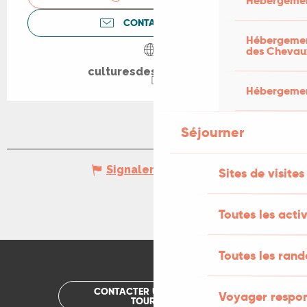
Hébergemen
CONTACTEZ-NOUS
Hébergement
des Chevau
culturesdesdemains.fr
Hébergement
Séjourner
Signaler une erreur
Sites de visites
Toutes les activ
Toutes les ran
CONTACTER UN OFFICE DE
Voyager respo
TOURISME