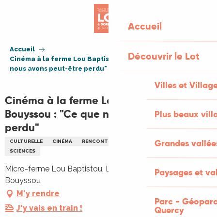
Aller
au
Accueil
contenu
principal
Accueil
Découvrir le Lot
Cinéma à la ferme Lou Baptistou au Bouyssou : "Ce que
nous avons peut-être perdu"
Villes et Villag
Cinéma à la ferme Lou Baptistou au
Bouyssou : "Ce que nous avons peut-être
Plus beaux vill
perdu"
Grandes vallée
CULTURELLE
CINÉMA
RENCONTRES
ENVIRONNEMENT
SCIENCES
Micro-ferme Lou Baptistou, La Grassetie, 46120 Le
Paysages et val
Bouyssou
M'y rendre
Parc - Géoparc
J'y vais en train !
Quercy