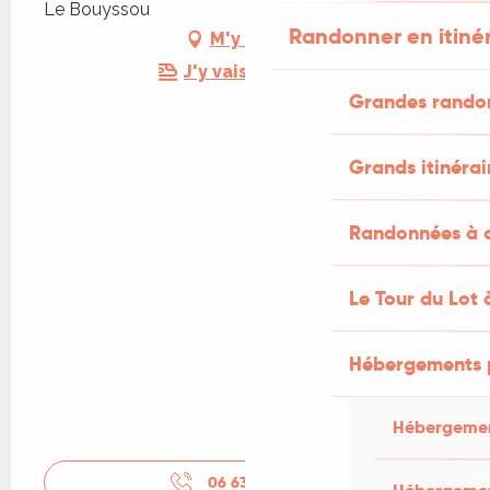
Le Bouyssou
Randonner en itiné
M'y rendre
J'y vais en train !
Grandes rando
Grands itinérai
Randonnées à c
Le Tour du Lot 
Hébergements 
Hébergemen
06 63 23 65
▒▒