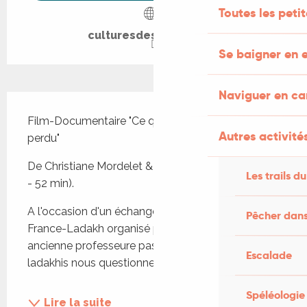
Toutes les peti
culturesdesdemains.fr
Se baigner en e
Naviguer en c
Description
Film-Documentaire "Ce que nous avons peut-être 
Autres activités
perdu"
De Christiane Mordelet & Stanzin Dorjai Gya (2012 
Les trails du
- 52 min).
A l'occasion d'un échange scolaire et culturel 
Pêcher dans
France-Ladakh organisé par Christiane Mordelet, 
ancienne professeure passionnée, des enfants 
Escalade
ladakhis nous questionnent et nous renvoient...
Spéléologie
Lire la suite