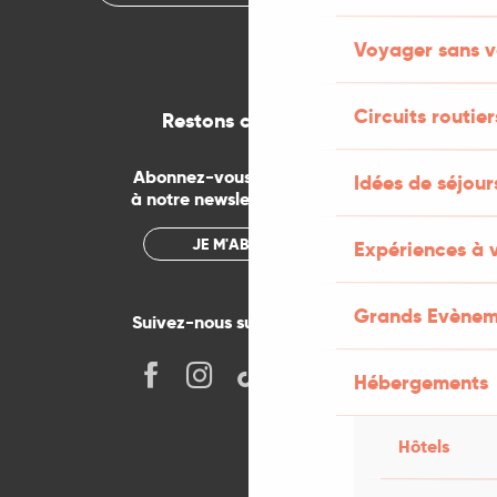
Voyager sans v
Circuits routier
Restons connectés
Abonnez-vous gratuitement
Idées de séjou
à notre newsletter mensuelle
JE M'ABONNE
Expériences à 
Grands Evènem
Suivez-nous sur les réseaux !
Hébergements
Hôtels