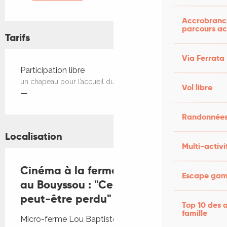
Accrobranch
parcours ac
Tarifs
Via Ferrata
Tarifs 2026
Participation libre
un chapeau pour l’accueil du lieu
Vol libre
—
Randonnées
Localisation
Multi-activi
Cinéma à la ferme Lou Baptistou
Escape game
au Bouyssou : "Ce que nous avons
peut-être perdu"
Top 10 des a
famille
Micro-ferme Lou Baptistou, La Grassetie, 46120