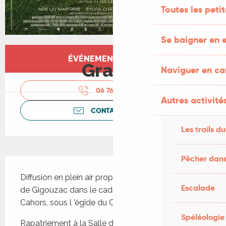
Toutes les peti
Se baigner en e
Ouverture et coordonnées
ÉVÉNEMENT TERMINÉ
Gratuit
Naviguer en c
06 76 88 05
▒▒
Autres activités
CONTACTEZ-NOUS
Les trails du
Pêcher dans
Description
Diffusion en plein air proposée par le Foyer Rural 
Escalade
de Gigouzac dans le cadre de "Bol d'air" du Grand 
Cahors, sous l 'égide du Conseil Général du Lot.
Spéléologie
Rapatriement à la Salle des fêtes en cas 