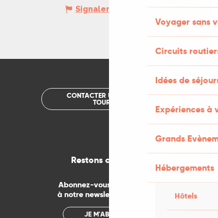
Signaler une erreur
Voyager sans v
Circuits routier
Idées de séjou
CONTACTER UN OFFICE DE
TOURISME
Expériences à 
Grands Evènem
Restons connectés
Hébergements
Abonnez-vous gratuitement
à notre newsletter mensuelle
Hôtels
JE M'ABONNE