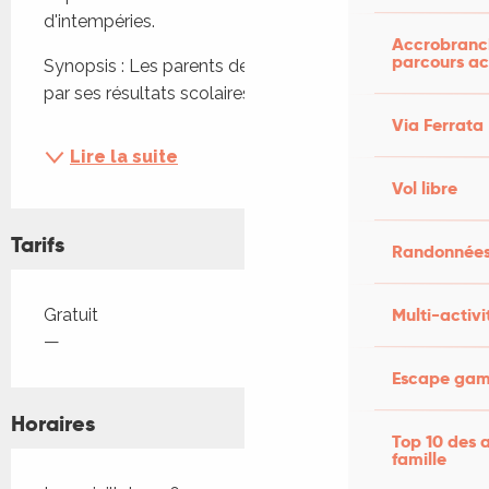
d'intempéries.
Accrobranch
parcours ac
Synopsis : Les parents de Tian, 12 ans, sont déçus 
par ses résultats scolaires. Pour qu'il...
Via Ferrata
Lire la suite
Vol libre
Tarifs
Randonnées
Tarifs 2026
Multi-activi
Gratuit
—
Escape game
Horaires
Top 10 des a
famille