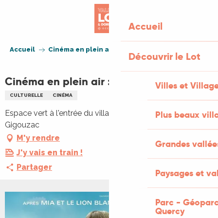
Aller
au
Accueil
contenu
principal
Accueil
Cinéma en plein air : "Moon le Panda"
Découvrir le Lot
Cinéma en plein air : "Moon le Panda"
Villes et Villag
CULTURELLE
CINÉMA
Espace vert à l'entrée du village, Lieu-dit Le Bourg, 46150
Plus beaux vill
Gigouzac
M'y rendre
Grandes vallée
J'y vais en train !
Partager
Paysages et val
Parc - Géoparc
Quercy