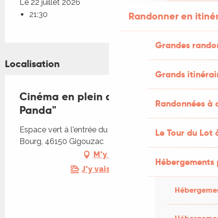
Le 22 juillet 2026
Randonner en itiné
21:30
Grandes rando
Localisation
Grands itinérai
Cinéma en plein air : "Moon le
Randonnées à c
Panda"
Espace vert à l'entrée du village, Lieu-dit Le
Le Tour du Lot 
Bourg, 46150 Gigouzac
M'y rendre
Hébergements 
J'y vais en train !
Hébergemen