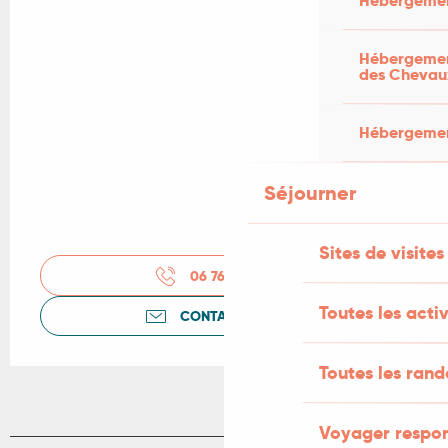
Hébergemen
Hébergement
des Chevau
Hébergement
Séjourner
Sites de visites
06 76 88 05
▒▒
Toutes les activ
CONTACTEZ-NOUS
Toutes les ran
Voyager respo