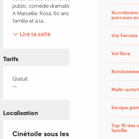
public, comédie dramatique durée 1h46 Synopsis 
Accrobranch
A Marseille, Rosa, 60 ans a consacré sa vie à sa 
parcours ac
famille et à la...
Lire la suite
Via Ferrata
Vol libre
Tarifs
Randonnées
Tarifs 2026
Gratuit
—
Multi-activi
Escape game
Localisation
Top 10 des a
famille
Cinétoile sous les étoiles à