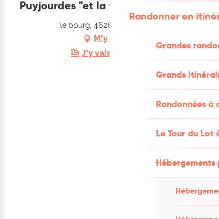
Puyjourdes "et la fête continue"
Randonner en itiné
le bourg, 46260 Puyjourdes
M'y rendre
Grandes rando
J'y vais en train !
Grands itinérai
Randonnées à c
Le Tour du Lot 
Hébergements 
Hébergemen