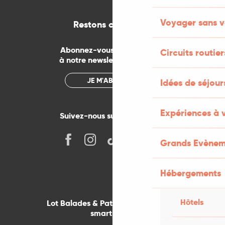
Voyager sans v
Restons connectés
Abonnez-vous gratuitement
Circuits routier
à notre newsletter mensuelle
JE M'ABONNE
Idées de séjou
Expériences à 
Suivez-nous sur les réseaux !
Grands Evènem
Hébergements
Hôtels
Lot Balades & Patrimoines sur votre
smartphone