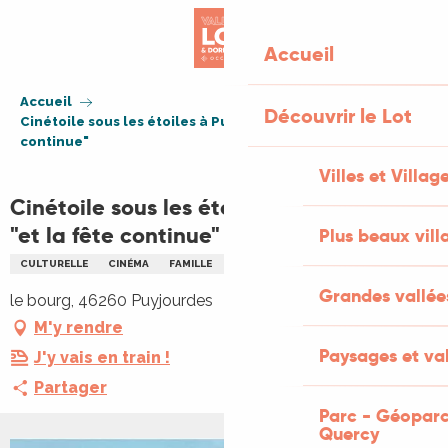
Aller
au
Accueil
contenu
principal
Accueil
Découvrir le Lot
Cinétoile sous les étoiles à Puyjourdes "et la fête
continue"
Villes et Villag
Cinétoile sous les étoiles à Puyjourdes
"et la fête continue"
Plus beaux vill
CULTURELLE
CINÉMA
FAMILLE
NOCTURNE
PLEIN AIR
Grandes vallée
le bourg, 46260 Puyjourdes
M'y rendre
Paysages et val
J'y vais en train !
Partager
Parc - Géoparc
Quercy