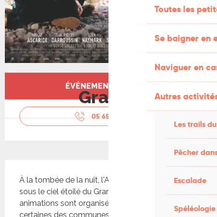
Toutes les peti
Se baigner en e
Naviguer en c
Ouverture et coordonnées
ÉVÉNEMENT TERMINÉ
Gratuit
Autres activités
05 65 34 06
▒▒
Les trails du
Pêcher dans
Description
Escalade
À la tombée de la nuit, l'Astrolabe fait son cinéma 
sous le ciel étoilé du Grand-Figeac ! (Des 
animations sont organisées avant les séances par 
Spéléologie
certaines des communes participantes) tout 