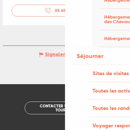
Hébergemen
05 65 34 06
▒▒
Hébergement
des Chevau
Hébergement
Signaler une erreur
Séjourner
Sites de visites
Toutes les activ
CONTACTER UN OFFICE DE
Toutes les ran
TOURISME
Voyager respo