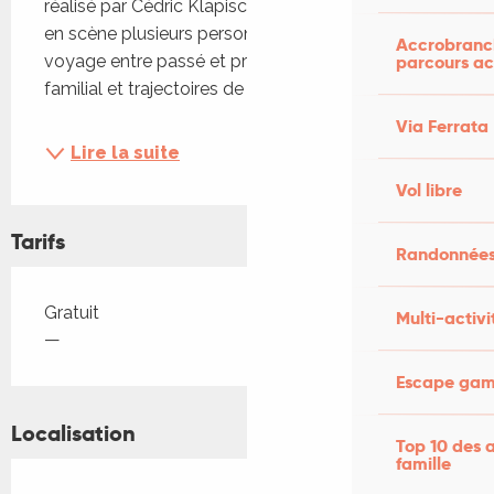
réalisé par Cédric Klapisch. Ce long métrage met 
en scène plusieurs personnages réunis autour d’un 
Accrobranch
parcours ac
voyage entre passé et présent, mêlant récit 
familial et trajectoires de vie. Synopsis...
Via Ferrata
Lire la suite
Vol libre
Tarifs
Randonnées
Tarifs 2026
Gratuit
Multi-activi
—
Escape game
Localisation
Top 10 des a
famille