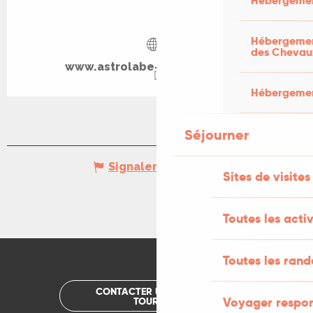
Hébergemen
Hébergement
des Chevau
www.astrolabe-grand-figeac.fr
Hébergement
Séjourner
Signaler une erreur
Sites de visites
Toutes les activ
Toutes les ran
CONTACTER UN OFFICE DE
Voyager respo
TOURISME