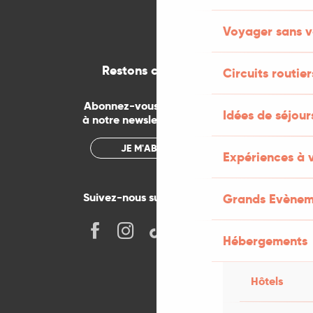
Voyager sans v
Restons connectés
Circuits routier
Abonnez-vous gratuitement
Idées de séjou
à notre newsletter mensuelle
JE M'ABONNE
Expériences à 
Suivez-nous sur les réseaux !
Grands Evènem
Hébergements
Hôtels