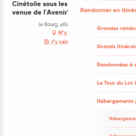
Cinétoile sous les étoiles : "La
Randonner en itiné
venue de l'Avenir"
le Bourg, 46160 Calvignac
Grandes rando
M'y rendre
J'y vais en train !
Grands itinérai
Randonnées à c
Le Tour du Lot 
Hébergements 
Hébergemen