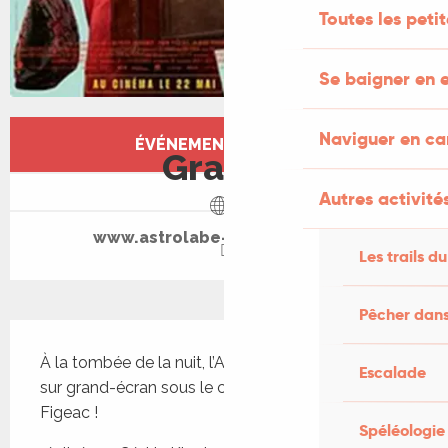
Toutes les peti
Se baigner en e
Ouverture et coordonnées
Naviguer en c
ÉVÉNEMENT TERMINÉ
Gratuit
Autres activités
www.astrolabe-grand-figeac.fr
Les trails du
Pêcher dans
Description
À la tombée de la nuit, l’Astrolabe fait son cinéma 
Escalade
sur grand-écran sous le ciel étoilé du Grand-
Figeac ! 
Spéléologie