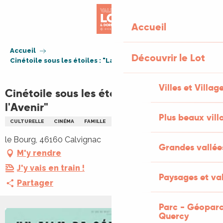
Aller
au
Accueil
contenu
principal
Accueil
Découvrir le Lot
Cinétoile sous les étoiles : "La venue de l'Avenir"
Villes et Villag
Cinétoile sous les étoiles : "La venue de
l'Avenir"
Plus beaux vill
CULTURELLE
CINÉMA
FAMILLE
NOCTURNE
le Bourg, 46160 Calvignac
Grandes vallée
M'y rendre
J'y vais en train !
Paysages et val
Partager
Parc - Géoparc
Quercy