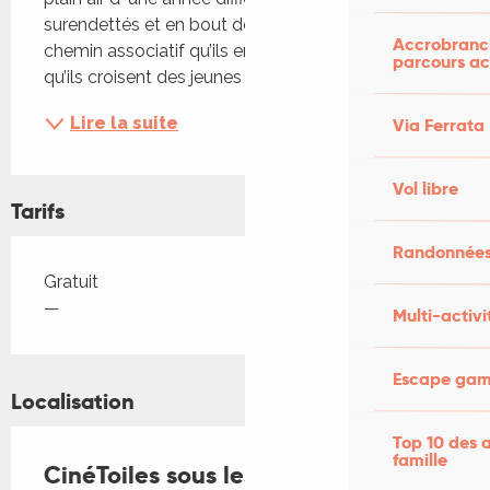
surendettés et en bout de course, c’est dans le 
Accrobranch
chemin associatif qu’ils empruntent ensemble 
parcours ac
qu’ils croisent des jeunes militants écolos....
Lire la suite
Via Ferrata
Vol libre
Tarifs
Randonnées
Tarifs 2026
Gratuit
—
Multi-activi
Escape game
Localisation
Top 10 des a
famille
CinéToiles sous les étoiles "Une