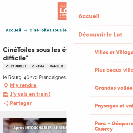
Aller
au
Accueil
contenu
principal
Accueil
CinéToiles sous les étoiles "Une année difficile"
Découvrir le Lot
CinéToiles sous les étoiles "Une année
Villes et Villag
difficile"
CULTURELLE
CINÉMA
FAMILLE
NOCTURNE
Plus beaux vill
le Bourg, 46270 Prendeignes
M'y rendre
Grandes vallée
J'y vais en train !
Partager
Paysages et val
Parc - Géoparc
Quercy