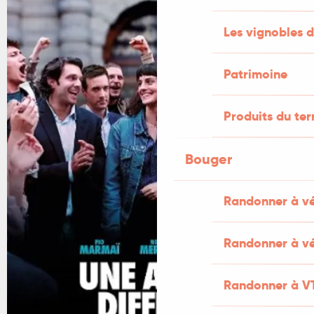
Les vignobles d
Patrimoine
Produits du ter
Bouger
Randonner à v
Randonner à vé
Randonner à V