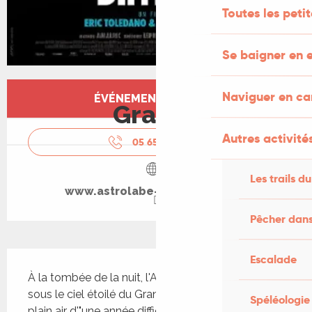
Toutes les peti
Se baigner en e
Ouverture et coordonnées
Naviguer en c
ÉVÉNEMENT TERMINÉ
Gratuit
Autres activités
05 65 34 24
▒▒
Les trails du
www.astrolabe-grand-figeac.fr
Pêcher dans
Description
Escalade
À la tombée de la nuit, l'Astrolabe fait son cinéma 
sous le ciel étoilé du Grand-Figeac. Projection en 
Spéléologie
plain air d'"une année difficile" Albert et Bruno sont 