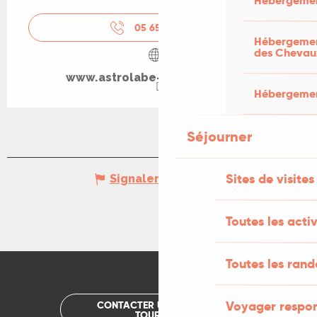
Hébergemen
05 65 34 24
▒▒
Hébergement
des Chevau
www.astrolabe-grand-figeac.fr
Hébergement
Séjourner
Sites de visites
Signaler une erreur
Toutes les activ
Toutes les ran
Voyager respo
CONTACTER UN OFFICE DE
TOURISME