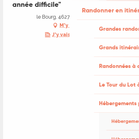
année difficile"
Randonner en itiné
le Bourg, 46270 Prendeignes
M'y rendre
Grandes rando
J'y vais en train !
Grands itinérai
Randonnées à c
Le Tour du Lot 
Hébergements 
Hébergemen