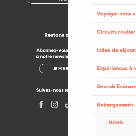
Voyager sans v
Circuits routier
Restons connectés
Idées de séjou
Abonnez-vous gratuitement
à notre newsletter mensuelle
Expériences à 
JE M'ABONNE
Grands Evènem
Suivez-nous sur les réseaux !
Hébergements
Hôtels