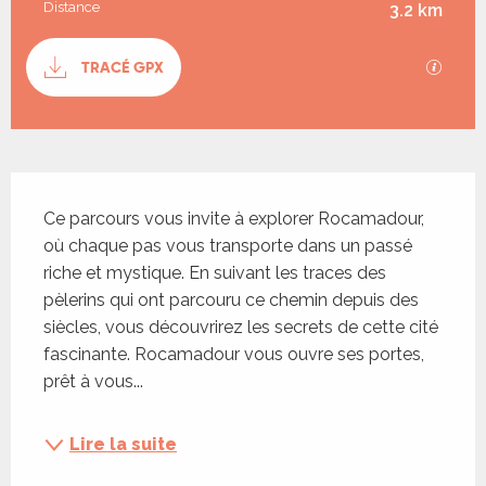
Distance
3.2 km
Documentation
TRACÉ GPX
SECTI
Description
Ce parcours vous invite à explorer Rocamadour, 
où chaque pas vous transporte dans un passé 
riche et mystique. En suivant les traces des 
pèlerins qui ont parcouru ce chemin depuis des 
siècles, vous découvrirez les secrets de cette cité 
fascinante. Rocamadour vous ouvre ses portes, 
prêt à vous...
Lire la suite