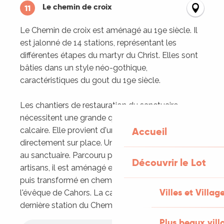
Le chemin de croix
11
Le Chemin de croix est aménagé au 19e siècle. Il
est jalonné de 14 stations, représentant les
différentes étapes du martyr du Christ. Elles sont
bâties dans un style néo-gothique,
caractéristiques du gout du 19e siècle.
Les chantiers de restauration du sanctuaire
nécessitent une grande quantité de pierre
Accueil
calcaire. Elle provient d'une carrière ouverte
directement sur place. Un chemin relie la carrière
au sanctuaire. Parcouru par les ouvriers et les
Découvrir le Lot
artisans, il est aménagé en 1860 par l'abbé Caillau
puis transformé en chemin de croix en 1887 par
Villes et Villag
l'évêque de Cahors. La carrière devient alors la
dernière station du Chemin de croix.
Plus beaux vill