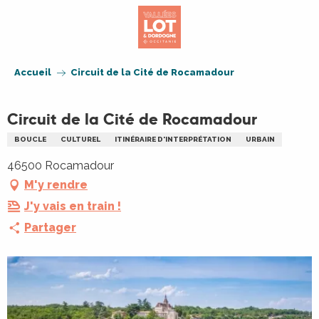
Aller
au
contenu
principal
Accueil
Circuit de la Cité de Rocamadour
Circuit de la Cité de Rocamadour
BOUCLE
CULTUREL
ITINÉRAIRE D'INTERPRÉTATION
URBAIN
46500 Rocamadour
M'y rendre
J'y vais en train !
Partager