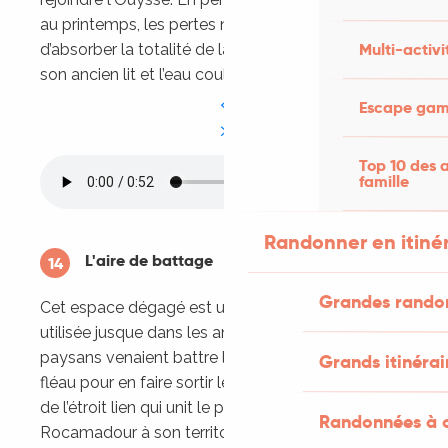
au printemps, les pertes ne permettent plus
Multi-activi
d’absorber la totalité de la rivière : l’Alzou réutilise
son ancien lit et l’eau coule au pied de la Cité.
Escape game
Top 10 des a
famille
Randonner en itiné
L'aire de battage
14
Grandes rando
Cet espace dégagé est une aire de battage
utilisée jusque dans les années 1950. Ici, les
paysans venaient battre les céréales à l’aide d’un
Grands itinérai
fléau pour en faire sortir le grain. Ce lieu témoigne
de l’étroit lien qui unit le pèlerinage de
Randonnées à c
Rocamadour à son territoire.