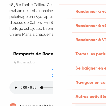
1836 à l'abbé Caillau. Cet édifice devient la
Randonner à v
maison des missionnaires et des chapelains du
pèlerinage en 1850, après avoir été vendu au
diocèse de Cahors. En 1895, un clocher avec une
Randonner à vé
horloge est ajouté. Il sonne encore tous les jours
un avé Maria à chaque heure pile.
Randonner à V
Remparts de Rocamadour
Toutes les peti
Rocamadour
Se baigner en e
Naviguer en c
Autres activités