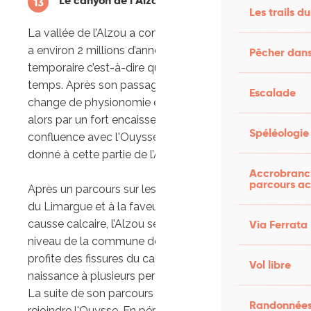
Le canyon de l'Alzou
13
Les trails du
La vallée de l’Alzou a commencé à se former il y
a environ 2 millions d’années. Son cours d’eau est
Pêcher dans
temporaire c’est-à-dire qu’il est à sec la plupart du
temps. Après son passage à Gramat, la vallée
Escalade
change de physionomie et elle se caractérise
alors par un fort encaissement jusqu'à sa
Spéléologie
confluence avec l'Ouysse. Le nom de canyon est
donné à cette partie de l’Alzou.
Accrobranch
parcours ac
Après un parcours sur les terrains imperméables
du Limargue et à la faveur du contact avec le
Via Ferrata
causse calcaire, l’Alzou se perd sous terre au
niveau de la commune de Gramat. La rivière
profite des fissures du calcaire qui ont donné
Vol libre
naissance à plusieurs pertes pour s’y engouffrer.
La suite de son parcours est souterraine avant de
Randonnées
rejoindre l'Ouysse. En période de crue, en hiver et