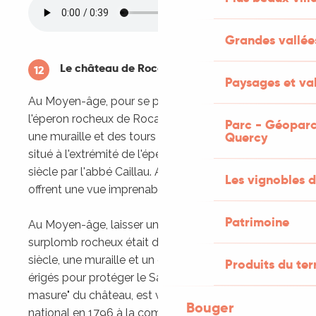
Grandes vallée
Le château de Rocamadour
12
Paysages et val
Au Moyen-âge, pour se protéger des attaques,
l'éperon rocheux de Rocamadour est fermé par
Parc - Géoparc
Quercy
une muraille et des tours de guet. Le château,
situé à l'extrémité de l'éperon, est construit au 19e
siècle par l'abbé Caillau. Aujourd'hui, les remparts
Les vignobles d
offrent une vue imprenable sur la vallée de l'Alzou.
Patrimoine
Au Moyen-âge, laisser un ennemi approcher du
surplomb rocheux était dangereux. Dès le 13e
siècle, une muraille et un édifice défensif sont
Produits du ter
érigés pour protéger le Sanctuaire. La "vieille
masure" du château, est vendue comme bien
Bouger
national en 1796 à la commune puis revendue en