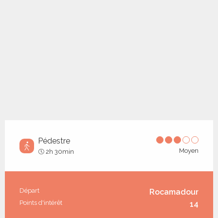
Pédestre
Moyen
2h 30min
Informations pratiques
Départ
Rocamadour
Points d'intérêt
14