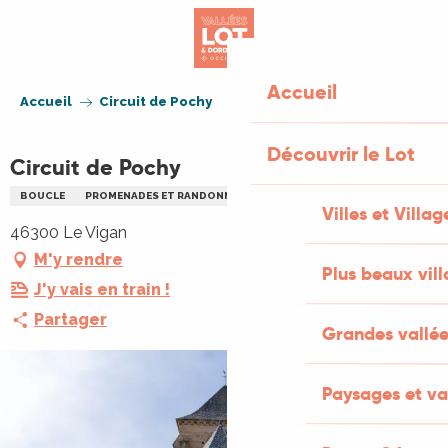
Aller
au
contenu
principal
Accueil
Accueil
Circuit de Pochy
Découvrir le Lot
Circuit de Pochy
BOUCLE
PROMENADES ET RANDONNÉES (PR)
Villes et Villag
46300 Le Vigan
M'y rendre
Plus beaux vil
J'y vais en train !
Partager
Grandes vallée
Paysages et va