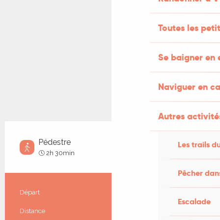
Toutes les pet
Se baigner en 
Naviguer en c
Autres activité
Pédestre
Les trails d
Moyen
2h 30min
Pêcher dans
Informations pratiques
Départ
Le Vigan
Escalade
Distance
8.7 km