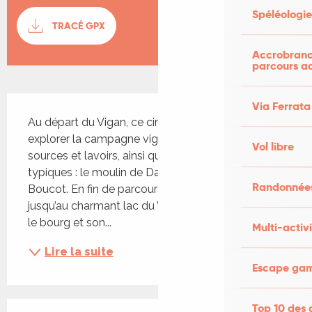
Documentation
Spéléologie
TRACÉ GPX
SECTI
Accrobranch
parcours a
Description
Via Ferrata
Au départ du Vigan, ce circuit est idéal pour 
explorer la campagne viganaise. Vous croiserez 
Vol libre
sources et lavoirs, ainsi que deux moulins 
typiques : le moulin de Dalet et le moulin de 
Randonnées
Boucot. En fin de parcours, suivez le GR 64 
jusqu’au charmant lac du Vigan, avant de rejoindre 
le bourg et son...
Multi-activi
Lire la suite
Escape game
Offres de prestations
Top 10 des a