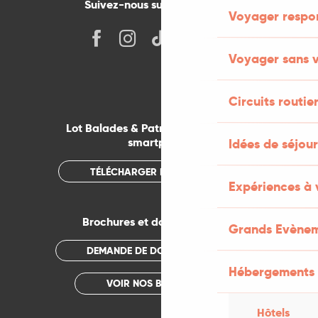
Suivez-nous sur les réseaux !
Voyager respo
Voyager sans v
Circuits routie
Lot Balades & Patrimoines sur votre
smartphone
Idées de séjou
TÉLÉCHARGER L'APPLICATION
Expériences à 
Brochures et documentations
Grands Evène
DEMANDE DE DOCUMENTATION
Hébergements
VOIR NOS BROCHURES
Hôtels