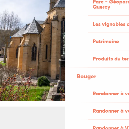
Parc - Géopar
Quercy
Les vignobles 
Patrimoine
Produits du ter
Bouger
Randonner à v
Randonner à vé
Randonner à V