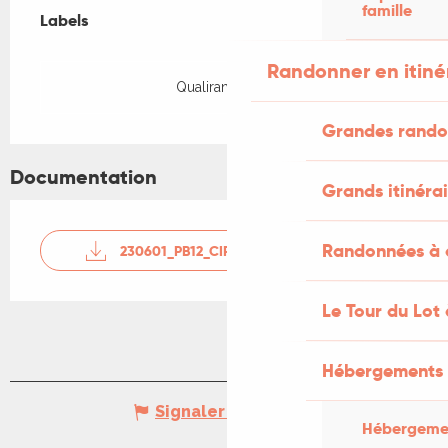
famille
Labels
Labels
Randonner en itin
Qualirando Lot
Grandes rando
Documentation
Grands itinérai
Randonnées à c
230601_PB12_CIRCUIT_DE_POCHY_LE_VIGAN
Le Tour du Lot
Hébergements 
Signaler une erreur
Hébergemen