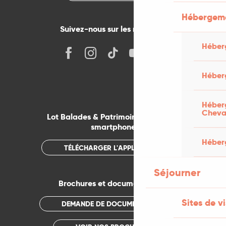
Hébergeme
Suivez-nous sur les réseaux !
Héber
Héber
Héberg
Cheva
Lot Balades & Patrimoines sur votre
smartphone
Héberg
TÉLÉCHARGER L'APPLICATION
Séjourner
Brochures et documentations
Sites de vi
DEMANDE DE DOCUMENTATION