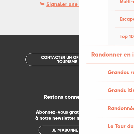
Multi-
Signaler une erreur
Escape
Top 10
Randonner en i
CONTACTER UN OFFICE DE
TOURISME
Grandes r
Grands iti
Restons connectés
Randonnée
Abonnez-vous gratuitement
à notre newsletter mensuelle
Le Tour du
JE M'ABONNE