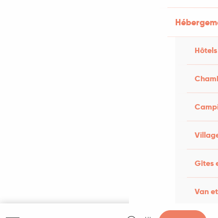
Hébergem
Hôtels
Chamb
Campi
Villag
Gîtes 
Van e
Recherche