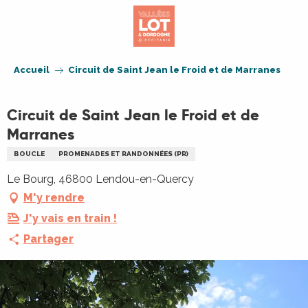
Aller
au
contenu
principal
Accueil
Circuit de Saint Jean le Froid et de Marranes
Circuit de Saint Jean le Froid et de
Marranes
BOUCLE
PROMENADES ET RANDONNÉES (PR)
Le Bourg, 46800 Lendou-en-Quercy
M'y rendre
J'y vais en train !
Partager