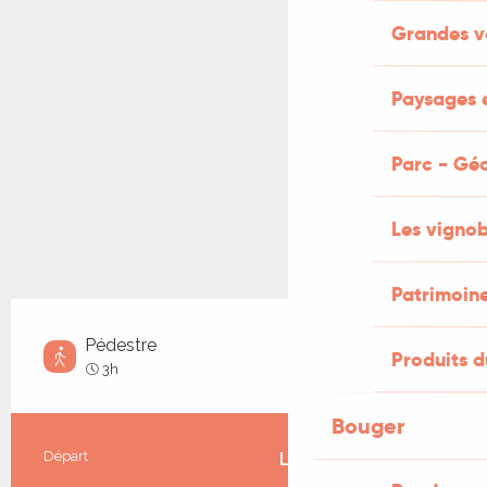
Grandes v
Paysages e
Parc - Gé
Les vignob
Patrimoin
Pédestre
Produits d
Moyen
3h
Bouger
Informations pratiques
Départ
Lendou-en-Quercy