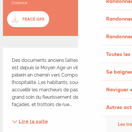
Randonner
Distance
11.0 km
Documentation
Randonner
TRACÉ GPX
SECTI
Randonner
Description
Toutes les
Des documents anciens l’attestent, Lascabanes 
est depuis le Moyen Age un village étape où le 
Se baigner
pèlerin en chemin vers Compostelle trouve 
l’hospitalité. Les habitants, soucieux de bien 
Naviguer 
accueillir les marcheurs de passage, prennent 
grand soin du fleurissement des fenêtres, 
façades, et trottoirs de rue...
Autres acti
Lire la suite
Les tra