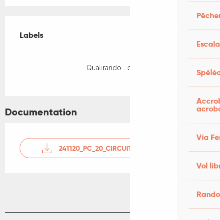
Pêcher
Offres de prestations
Labels
Labels
Escal
Qualirando Lot
Spéléo
Accrob
acrob
Documentation
Via Fe
241120_PC_20_CIRCUIT_DE_SAINT_JEAN_LE_FROID_
Vol lib
Rando