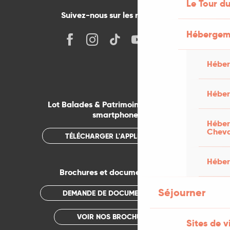
Le Tour du
Suivez-nous sur les réseaux !
Hébergeme
Héber
Héber
Lot Balades & Patrimoines sur votre
smartphone
Héber
Chev
TÉLÉCHARGER L'APPLICATION
Héber
Brochures et documentations
Séjourner
DEMANDE DE DOCUMENTATION
VOIR NOS BROCHURES
Sites de v