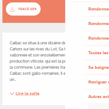
Documentation
Randonner
TRACÉ GPX
SECTI
Randonner
Description
Randonne
Caillac se situe à une dizaine de kilomètres de 
Cahors sur les rives du Lot. Sa topologie 
Toutes le
vallonnée et son ensoleillement ont favorisé la 
production viticole, qui est la principale activité de 
Se baigne
la commune. Les premières traces d’occupation à 
Caillac sont gallo-romaines. Il existait à l’époque 
un...
Naviguer 
Lire la suite
Autres act