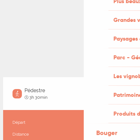
Plus beaux
Grandes v
Paysages e
Parc - Gé
Les vignob
Pédestre
Patrimoin
Moyen
3h 30min
Produits d
Informations pratiques
Départ
Caillac
Bouger
Distance
13.6 km