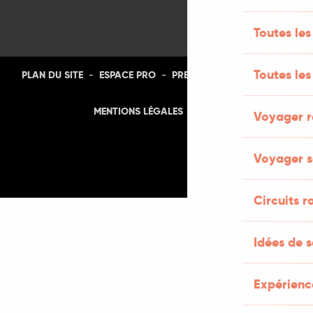
Toutes les 
Toutes le
-
-
-
-
PLAN DU SITE
ESPACE PRO
PRESSE
PHOTOTHÈQUE
-
MENTIONS LÉGALES
CGU
Voyager r
Voyager s
Circuits r
Idées de 
Expérienc