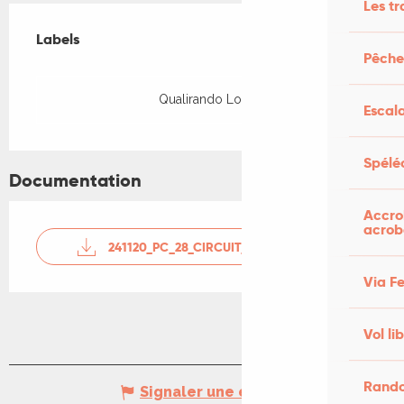
Les tr
Offres de prestations
Labels
Labels
Pêcher
Qualirando Lot
Escal
Spélé
Documentation
Accro
acrob
241120_PC_28_CIRCUIT_DES_VIGNES_ET_DES_VERGE
Via F
Vol li
Rando
Signaler une erreur