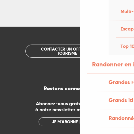
Multi-
Escap
Top 10
CONTACTER UN OFFICE DE
TOURISME
Randonner en 
Grandes r
Restons connectés
Grands iti
Abonnez-vous gratuitement
à notre newsletter mensuelle
Randonnée
JE M'ABONNE