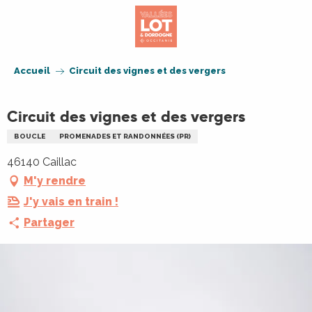
Aller
au
contenu
principal
Accueil
Circuit des vignes et des vergers
Circuit des vignes et des vergers
BOUCLE
PROMENADES ET RANDONNÉES (PR)
46140 Caillac
M'y rendre
J'y vais en train !
Partager