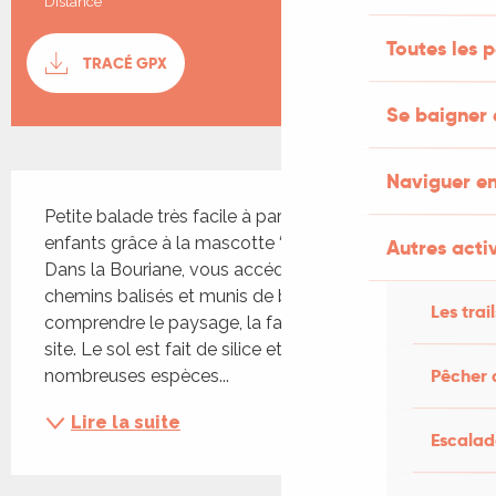
Distance
3.7 km
Documentation
Toutes les 
TRACÉ GPX
SECTI
Se baigner 
Naviguer e
Description
Petite balade très facile à parcourir avec les 
enfants grâce à la mascotte ‘la sittelle torchepot’. 
Autres activ
Dans la Bouriane, vous accédez à 4,3 km de 
chemins balisés et munis de bornes pour 
Les trai
comprendre le paysage, la faune et la flore de ce 
site. Le sol est fait de silice et abrite de 
Pêcher 
nombreuses espèces...
Lire la suite
Escalad