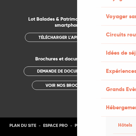
Voyager san
Lot Balades & Patrimoines sur votre
smartphone
Circuits rou
TÉLÉCHARGER L'APPLICATION
Idées de sé
Brochures et documentations
Expériences
DEMANDE DE DOCUMENTATION
VOIR NOS BROCHURES
Grands Evè
Hébergeme
Hôtels
-
-
-
-
PLAN DU SITE
ESPACE PRO
PRESSE
PHOTOTHÈQUE