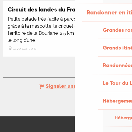
Circuit des landes du Frau
Randonner en it
Petite balade très facile à parcourir avec les enfants
grâce à la mascotte ‘le criquet des ajoncs’ sur le
Grandes ra
territoire de la Bouriane. 2,5 km de chemin à découvrir
le long d’une...
Grands itin
Lavercantière
Randonnées 
Le Tour du 
Signaler une erreur
Hébergemen
Héberg