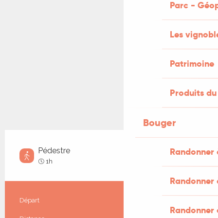
Parc - Géo
Les vignobl
Patrimoine
Produits du 
Bouger
Pédestre
Randonner 
Très facile
1h
Randonner à
Informations pratiques
Départ
Peyrilles
Randonner 