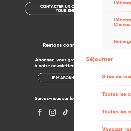
Héberge
CONTACTER UN OFFICE DE
TOURISME
Héberge
Chevau
Héberge
Restons connectés
Séjourner
Abonnez-vous gratuitement
à notre newsletter mensuelle
Sites de vis
JE M'ABONNE
Toutes les ac
Suivez-nous sur les réseaux !
Toutes les 
Voyager re