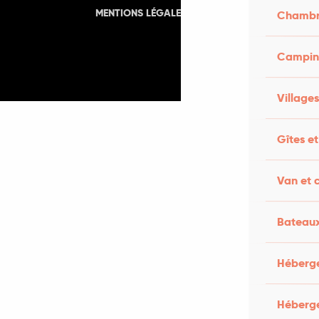
-
MENTIONS LÉGALES
CGU
Chambre
Camping
Village
Gîtes et
Van et 
Bateaux
Héberge
Héberg