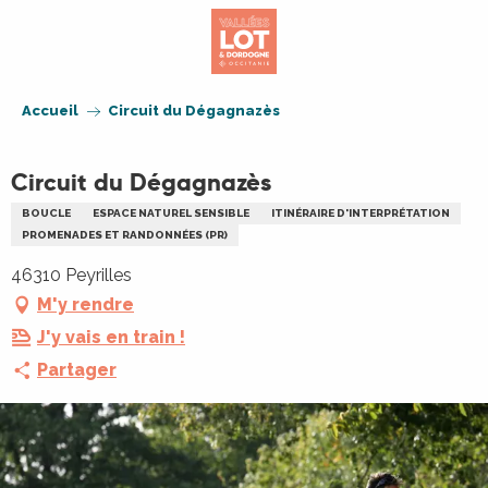
Aller
au
contenu
principal
Accueil
Circuit du Dégagnazès
Circuit du Dégagnazès
BOUCLE
ESPACE NATUREL SENSIBLE
ITINÉRAIRE D'INTERPRÉTATION
PROMENADES ET RANDONNÉES (PR)
46310 Peyrilles
M'y rendre
J'y vais en train !
Partager