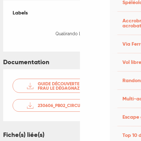
Spéléol
Offres de prestations
Labels
Labels
Accrobr
acrobat
Qualirando Lot
Via Fer
Documentation
Vol libr
Randonn
GUIDE DÉCOUVERTE ENS LANDES DU
FRAU LE DÉGAGNAZ...
Multi-ac
230606_PB02_CIRCUIT_DU_DÉGAGNAZÈS_PEYRILL
Escape 
Fiche(s) liée(s)
Top 10 d