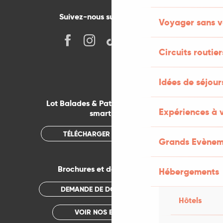
Suivez-nous sur les réseaux !
Voyager sans v
Circuits routier
Idées de séjou
Lot Balades & Patrimoines sur votre
Expériences à 
smartphone
TÉLÉCHARGER L'APPLICATION
Grands Evènem
Brochures et documentations
Hébergements
DEMANDE DE DOCUMENTATION
Hôtels
VOIR NOS BROCHURES