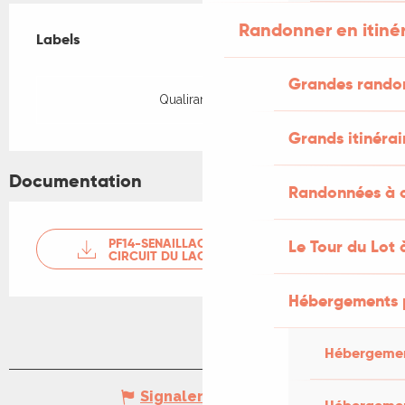
Offres de prestations
Randonner en itiné
Labels
Labels
Grandes rando
Qualirando Lot
Grands itinérai
Documentation
Randonnées à c
PF14-SENAILLAC-LATRONQUIERE-LE
Le Tour du Lot 
CIRCUIT DU LAC D...
Hébergements 
Hébergemen
Signaler une erreur