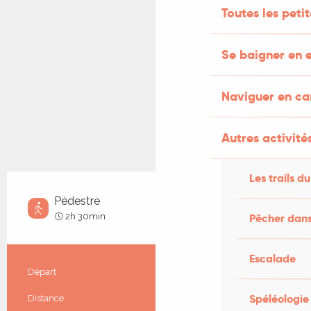
Toutes les peti
Se baigner en e
Naviguer en c
Autres activités
Les trails du
Pédestre
Facile
2h 30min
Pêcher dans
Escalade
Informations pratiques
Départ
Sénaillac-Latronquière
Spéléologie
Distance
9.1 km