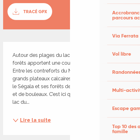
Documentation
TRACÉ GPX
SECTI
Accrobranch
parcours ac
Via Ferrata
Description
Vol libre
Autour des plages du lac du Tolerme, prairies et 
forêts apportent une couleur grandeur nature. 
Entre les contreforts du Massif Central et les 
Randonnées
grands plateaux calcaires du Causse se dévoilent 
le Ségala et ses forêts de châtaigniers, de hêtres 
Multi-activi
et de bouleaux. C’est ici que vous découvrez le 
lac du...
Escape game
Lire la suite
Top 10 des a
famille