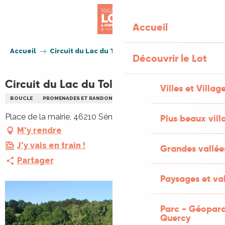
Aller
au
Accueil
contenu
principal
Accueil
Circuit du Lac du Tolerme
Découvrir le Lot
Circuit du Lac du Tolerme
Villes et Villag
BOUCLE
PROMENADES ET RANDONNÉES (PR)
Place de la mairie, 46210 Sénaillac-Latronquière
Plus beaux vill
M'y rendre
J'y vais en train !
Grandes vallée
Partager
Paysages et val
Parc - Géoparc
Quercy