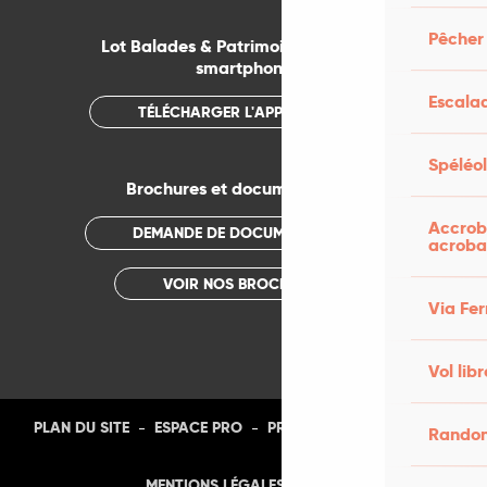
Pêcher 
Lot Balades & Patrimoines sur votre
smartphone
Escala
TÉLÉCHARGER L'APPLICATION
Spéléo
Brochures et documentations
Accrobr
DEMANDE DE DOCUMENTATION
acroba
VOIR NOS BROCHURES
Via Fer
Vol libr
-
-
-
-
PLAN DU SITE
ESPACE PRO
PRESSE
PHOTOTHÈQUE
Randon
-
MENTIONS LÉGALES
CGU