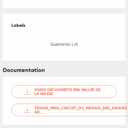
Offres de prestations
Labels
Labels
Qualirando Lot
Documentation
GUIDE DÉCOUVERTE ENS VALLÉE DE
LA MASSE
230605_PB04_CIRCUIT_DU_MARAIS_DES_ARQUES
AR...