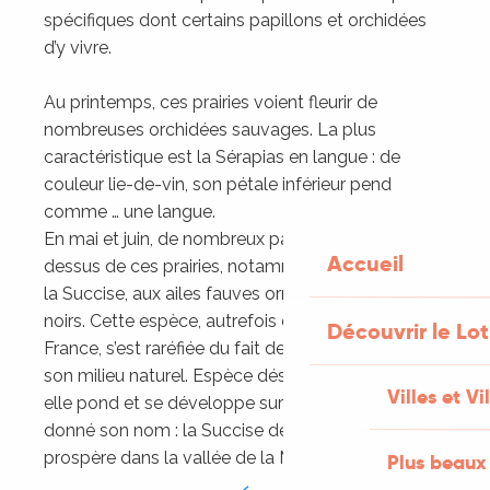
spécifiques dont certains papillons et orchidées
d’y vivre.
Au printemps, ces prairies voient fleurir de
nombreuses orchidées sauvages. La plus
caractéristique est la Sérapias en langue : de
couleur lie-de-vin, son pétale inférieur pend
comme … une langue.
En mai et juin, de nombreux papillons volent au-
Accueil
dessus de ces prairies, notamment le Damier de
la Succise, aux ailes fauves ornées de dessins
noirs. Cette espèce, autrefois commune en
Découvrir le Lot
France, s’est raréfiée du fait de la disparition de
son milieu naturel. Espèce désormais protégée,
Villes et Vi
elle pond et se développe sur la plante qui lui a
donné son nom : la Succise des prés. Ce papillon
prospère dans la vallée de la Masse
Plus beaux 