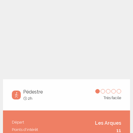
Pédestre
Très facile
2h
Informations pratiques
Départ
Les Arques
Points d'intérêt
11