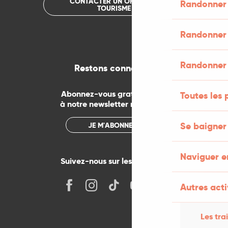
CONTACTER UN OFFICE DE
Randonner 
TOURISME
Randonner 
Randonner
Restons connectés
Abonnez-vous gratuitement
Toutes les
à notre newsletter mensuelle
Se baigner
JE M'ABONNE
Naviguer e
Suivez-nous sur les réseaux !
Autres acti
Les tra