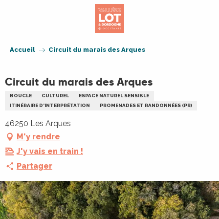
Aller
au
contenu
principal
Accueil
Circuit du marais des Arques
Circuit du marais des Arques
BOUCLE
CULTUREL
ESPACE NATUREL SENSIBLE
ITINÉRAIRE D'INTERPRÉTATION
PROMENADES ET RANDONNÉES (PR)
46250 Les Arques
M'y rendre
J'y vais en train !
Partager