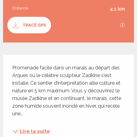
Distance
4.1 km
Documentation
TRACÉ GPX
SECTI
Description
Promenade facile dans un marais au départ des 
Arques où le célèbre sculpteur Zadkine s'est 
installé. Ce sentier d’interprétation allie culture et 
nature en 5 km maximum. Vous y découvrirez le 
musée Zadkine et en continuant, le marais, cette 
zone humide souvent inondé en hiver, qui recèle 
une...
Lire la suite