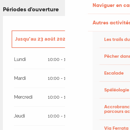
Naviguer en c
Périodes d'ouverture
Autres activités
Jusqu'au
23 août 2026
Les trails du
Du
4 avril 2026
au
10 juillet 2026
Pêcher dans
Lundi
10:00 - 13:00
14:00 - 19:00
Du
24 août 2026
au
31 octobre 2026
Escalade
Mardi
10:00 - 13:00
14:00 - 19:00
Spéléologie
Mercredi
10:00 - 13:00
14:00 - 19:00
Accrobranch
parcours ac
Jeudi
10:00 - 13:00
14:00 - 19:00
Via Ferrata