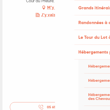
Cour du Prieuré, 46110 Carennac
Grands itinérai
M'y rendre
J'y vais en train !
Randonnées à c
Le Tour du Lot 
Hébergements 
Hébergemen
Hébergemen
Hébergement
des Chevau
05 65 33 22
▒▒