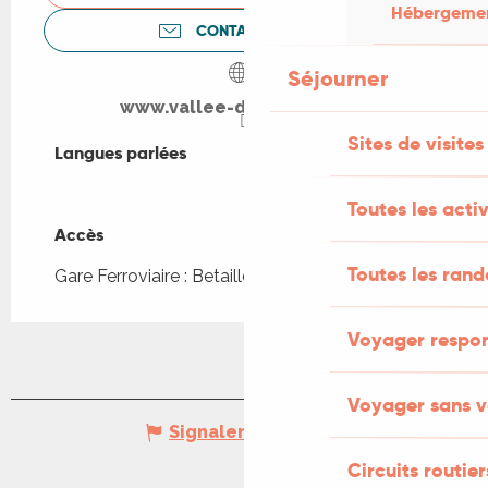
Hébergement
CONTACTEZ-NOUS
Séjourner
www.vallee-dordogne.com
Sites de visites
Langues parlées
Langues parlées
Toutes les activ
Accès
Accès
Toutes les ran
Gare Ferroviaire : Betaille à 5km
Voyager respo
Voyager sans v
Signaler une erreur
Circuits routier