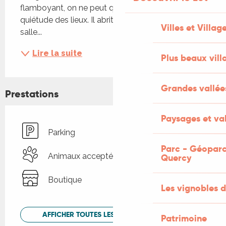
flamboyant, on ne peut que s’imprégner de la 
quiétude des lieux. Il abrite aujourd’hui, dans sa 
Villes et Villag
salle...
Lire la suite
Plus beaux vill
Grandes vallée
Prestations
Paysages et val
Parking
Parc - Géoparc
Animaux acceptés
Quercy
Boutique
Les vignobles d
AFFICHER TOUTES LES PRESTATIONS
Patrimoine