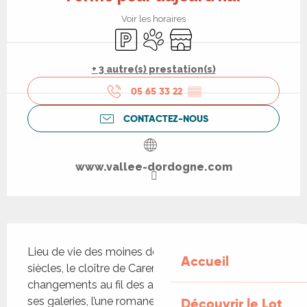
Voir les horaires
Parking
Animaux acceptés
Boutique
+ 3 autre(s) prestation(s)
05 65 33 22
▒▒
CONTACTEZ-NOUS
www.vallee-dordogne.com
Description
Lieu de vie des moines de Carennac pendant des 
Accueil
siècles, le cloître de Carennac a subi bien des 
changements au fil des ans. En déambulant dans 
Découvrir le Lot
ses galeries, l’une romane et les autres gothiques 