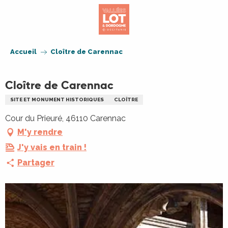
Aller
au
contenu
principal
Accueil
Cloître de Carennac
Cloître de Carennac
SITE ET MONUMENT HISTORIQUES
CLOÎTRE
Cour du Prieuré, 46110 Carennac
M'y rendre
J'y vais en train !
Partager