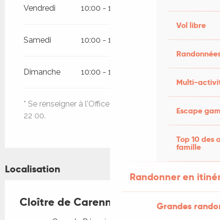
Vendredi
10:00 - 13:00
14:00 - 19:00
Vol libre
Samedi
10:00 - 13:00
14:00 - 19:00
Randonnées
Dimanche
10:00 - 13:00
14:00 - 19:00
Multi-activi
* Se renseigner à l'Office de Tourisme : 05 65 33
Escape game
22 00.
Top 10 des a
famille
Localisation
Randonner en itiné
Cloître de Carennac
Grandes rando