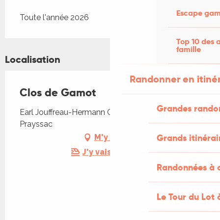
Escape game
Toute l'année 2026
Top 10 des a
famille
Localisation
Randonner en itiné
Clos de Gamot
Grandes rando
Earl Jouffreau-Hermann Clos de Gamot, 46220
Prayssac
Grands itinérai
M'y rendre
J'y vais en train !
Randonnées à c
Le Tour du Lot 