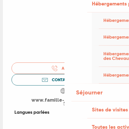
Hébergements 
Hébergemen
Hébergemen
Hébergement
des Chevau
APPELER
Hébergement
CONTACTEZ-NOUS
Séjourner
www.famille-jouffreau.com
Sites de visites
Langues parlées
Langues parlées
Toutes les activ