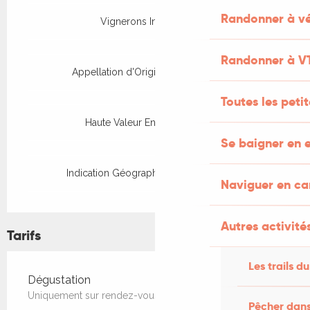
Randonner à vé
Vignerons Indépendants
Randonner à V
Appellation d'Origine Protégée (AOP)
Toutes les peti
Haute Valeur Environnementale
Se baigner en e
Indication Géographique Protégée (IGP)
Naviguer en c
Autres activités
Tarifs
Les trails du
Tarifs 2026
Dégustation
Uniquement sur rendez-vous.
Pêcher dans