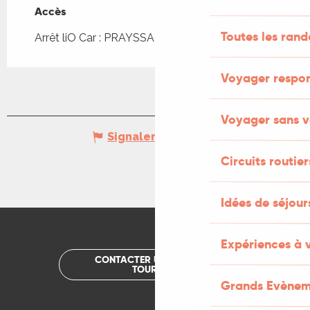
Accès
Accès
Toutes les ran
Arrêt liO Car : PRAYSSAC - EHPAD à 3km
Voyager respo
Voyager sans v
Signaler une erreur
Circuits routier
Idées de séjou
Expériences à 
CONTACTER UN OFFICE DE
TOURISME
Grands Evènem