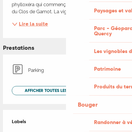
phylloxéra qui commença à attaquer le vignoble 
Paysages et val
du Clos de Gamot. La vigne se meurt. Guillaume...
Lire la suite
Parc - Géoparc
Quercy
Prestations
Les vignobles d
Patrimoine
Parking
Produits du ter
AFFICHER TOUTES LES PRESTATIONS
Bouger
Offres de prestations
Labels
Labels
Randonner à v