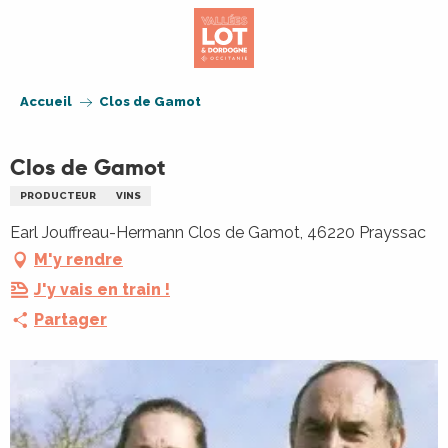
Aller
au
contenu
principal
Accueil
Clos de Gamot
Clos de Gamot
PRODUCTEUR
VINS
Earl Jouffreau-Hermann Clos de Gamot, 46220 Prayssac
M'y rendre
J'y vais en train !
Partager