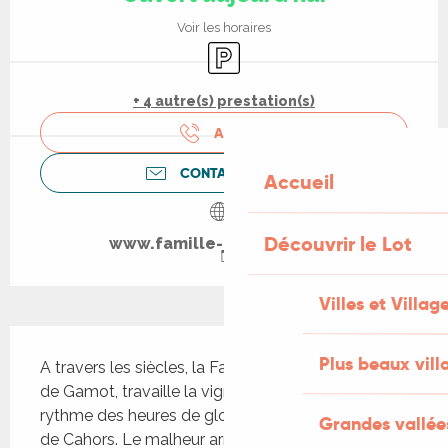
Voir les horaires
Parking
+ 4 autre(s) prestation(s)
APPELER
CONTACTEZ-NOUS
Accueil
Découvrir le Lot
www.famille-jouffreau.com
Villes et Villag
Description
Plus beaux vill
A travers les siècles, la Famille Jouffreau au Clos 
de Gamot, travaille la vigne, élève le vin et vit au 
rythme des heures de gloire ou de malheur du vin 
Grandes vallée
de Cahors. Le malheur arriva en 1882 par le 