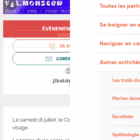
Toutes les peti
Ouverture et coordonnées
Se baigner en e
ÉVÉNEMENT TERMINÉ
RÉSERVER
Naviguer en c
05 65 21 30
▒▒
CONTACTEZ-NOUS
Autres activités
Les trails du
jlbaldes.com
Pêcher dans
Description
Escalade
Le samedi 18 juillet, le Clos Triguedina change de 
visage.
Spéléologie