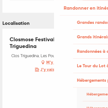
Randonner en itiné
Grandes rando
Localisation
Grands itinérai
Closmose Festival au Clos
Triguedina
Randonnées à c
Clos Triguedina, Les Poujols, 46700 Vire-sur-Lot
M'y rendre
Le Tour du Lot 
J'y vais en train !
Hébergements 
Hébergemen