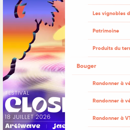
Les vignobles d
Patrimoine
Produits du ter
Bouger
Randonner à v
Randonner à vé
Randonner à V