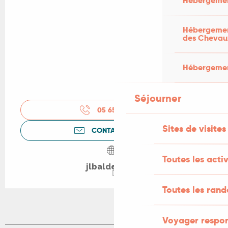
Hébergemen
Hébergement
des Chevau
Hébergement
Séjourner
05 65 21 30
▒▒
Sites de visites
CONTACTEZ-NOUS
Toutes les activ
jlbaldes.com
Toutes les ran
Voyager respo