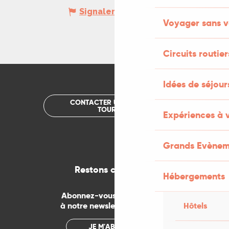
Signaler une erreur
Voyager sans v
Circuits routier
Idées de séjou
CONTACTER UN OFFICE DE
TOURISME
Expériences à 
Grands Evènem
Restons connectés
Hébergements
Abonnez-vous gratuitement
à notre newsletter mensuelle
Hôtels
JE M'ABONNE