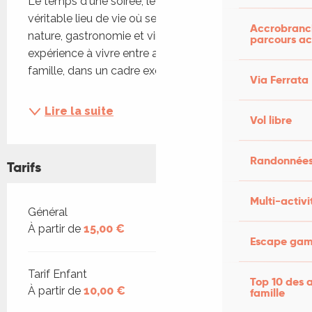
Le temps d'une soirée, le vignoble devient un 
véritable lieu de vie où se rencontrent musique, 
Accrobranch
nature, gastronomie et vin. Closmose, c'est une 
parcours ac
expérience à vivre entre amis, en couple ou en 
famille, dans un cadre exceptionnel au cœur des...
Via Ferrata
Lire la suite
Vol libre
Randonnées
Tarifs
Multi-activi
Tarifs 2026
Général
À partir de
15,00 €
Escape game
Tarif Enfant
Top 10 des a
À partir de
10,00 €
famille