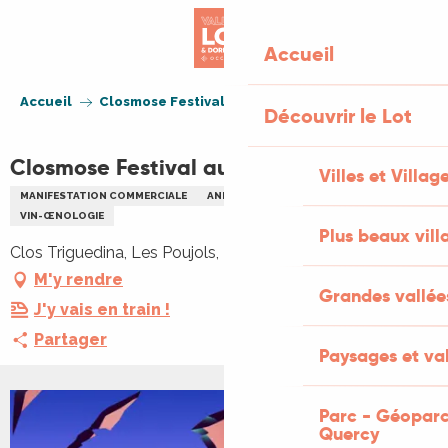
Aller
au
Accueil
contenu
principal
Accueil
Closmose Festival au Clos Triguedina
Découvrir le Lot
Closmose Festival au Clos Triguedina
Villes et Villag
MANIFESTATION COMMERCIALE
ANIMATION LOCALE
MUSIQUE
VIN-ŒNOLOGIE
Plus beaux vill
Clos Triguedina, Les Poujols, 46700 Vire-sur-Lot
M'y rendre
Grandes vallée
J'y vais en train !
Partager
Paysages et val
Parc - Géoparc
+1 PHOTO
Quercy