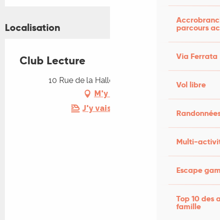
Accrobranch
Localisation
parcours ac
Via Ferrata
Club Lecture
10 Rue de la Halle, 46200 Souillac
Vol libre
M'y rendre
J'y vais en train !
Randonnées
Multi-activi
Escape game
Top 10 des a
famille