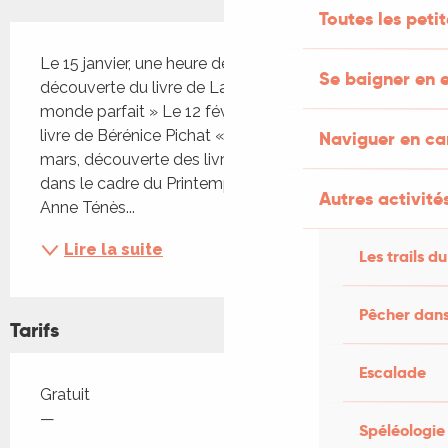
Toutes les peti
Description
Le 15 janvier, une heure de partage et de 
Se baigner en e
découverte du livre de Laurent Gounelle « Un 
monde parfait » Le 12 février : rencontre autour du 
livre de Bérénice Pichat « La petite bonne ». Le 12 
Naviguer en c
mars, découverte des livres de Thomas Vinau 
dans le cadre du Printemps des poètes et du prix 
Autres activités
Anne Ténès...
Lire la suite
Les trails du
Pêcher dans
Tarifs
Escalade
Tarifs 2026
Gratuit
—
Spéléologie