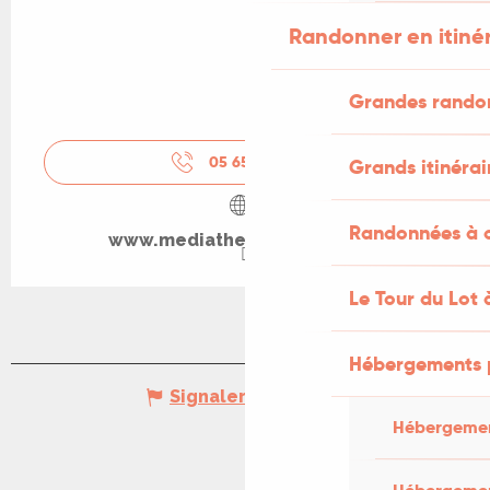
Randonner en itiné
Grandes rando
05 65 32 67
▒▒
Grands itinérai
Randonnées à c
www.mediatheque.souillac.fr
Le Tour du Lot 
Hébergements 
Signaler une erreur
Hébergemen