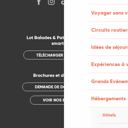
Voyager sans v
Circuits routier
Lot Balades & Patrimoines sur votre
smartphone
Idées de séjou
TÉLÉCHARGER L'APPLICATION
Expériences à 
Brochures et documentations
Grands Evènem
DEMANDE DE DOCUMENTATION
Hébergements
VOIR NOS BROCHURES
Hôtels