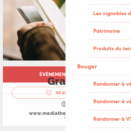
Les vignobles d
Patrimoine
Produits du ter
Bouger
Ouverture et coordonnées
ÉVÉNEMENT TERMINÉ
Gratuit
Randonner à v
05 65 32 67
▒▒
Randonner à vé
www.mediatheque.souillac.fr
Randonner à V