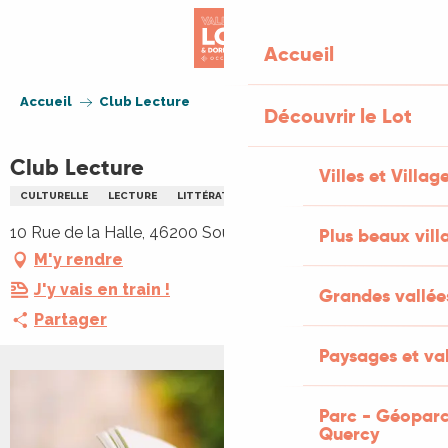
Aller
au
Accueil
contenu
principal
Accueil
Club Lecture
Découvrir le Lot
Club Lecture
Villes et Villag
CULTURELLE
LECTURE
LITTÉRATURE
10 Rue de la Halle, 46200 Souillac
Plus beaux vill
M'y rendre
J'y vais en train !
Grandes vallée
Partager
Paysages et val
Parc - Géoparc
Quercy