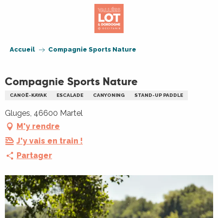
Aller
au
contenu
principal
Accueil
Compagnie Sports Nature
Compagnie Sports Nature
CANOË-KAYAK
ESCALADE
CANYONING
STAND-UP PADDLE
Gluges, 46600 Martel
M'y rendre
J'y vais en train !
Partager