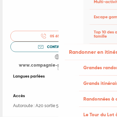
Multi-activi
Escape game
Top 10 des a
famille
05 65 32 27
▒▒
CONTACTEZ-NOUS
Randonner en itiné
www.compagnie-sports-nature.com
Grandes rando
Langues parlées
Langues parlées
Grands itinérai
Accès
Accès
Randonnées à c
Autoroute : A20 sortie 55 à 15km
Le Tour du Lot 