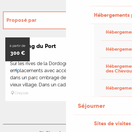
Hébergements 
Proposé par
Hébergemen
Propose
Camping du Port
Réservable
à partir de
Hébergemen
300
€
Sur les rives de la Dordogne, camping de 100
Hébergement
des Chevau
emplacements avec accès direct à la rivière situé
dans un parc ombragé de 4 hectares et à 100 m du
vieux village. Dans un cadre...
Hébergement
Creysse
Séjourner
Sites de visites