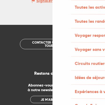
Signaler une erreur
Toutes les activ
Toutes les ran
Voyager respo
CONTACTER UN OFFICE DE
TOURISME
Voyager sans v
Circuits routier
Restons connectés
Idées de séjou
Abonnez-vous gratuitement
à notre newsletter mensuelle
Expériences à 
JE M'ABONNE