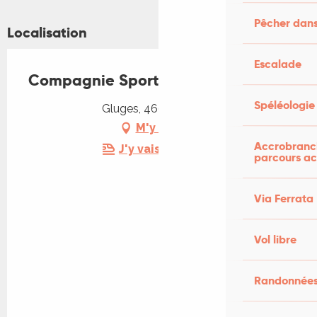
Pêcher dans
Localisation
Escalade
Compagnie Sports Nature
Spéléologie
Gluges, 46600 Martel
M'y rendre
Accrobranch
J'y vais en train !
parcours ac
Via Ferrata
Vol libre
Randonnées