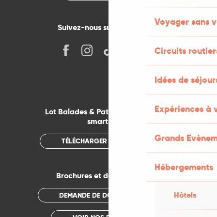
Voyager sans v
Suivez-nous sur les réseaux !
Circuits routier
Idées de séjou
Expériences à 
Lot Balades & Patrimoines sur votre
smartphone
Grands Evènem
TÉLÉCHARGER L'APPLICATION
Hébergements
Brochures et documentations
Hôtels
DEMANDE DE DOCUMENTATION