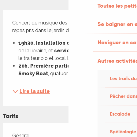
Toutes les peti
Description
Concert de musique des Balkans et Grèce, avec 
Se baigner en e
repas pris dans le jardin de la librairie.
Naviguer en c
19h30. Installation du public
 dans le jardin 
de la librairie, et 
service d'un plat
 préparé par 
le traiteur bio et local La Kastrole 
Autres activités
20h. Première partie du concert de 
Smoky Boat
, quatuor toulousain, proposant...
Les trails du
Lire la suite
Pêcher dans
Escalade
Tarifs
Spéléologie
Tarifs 2026
Général