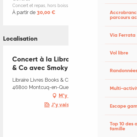
Concert et repas, hors boissons
Accrobranch
À partir de
30,00 €
parcours ac
Via Ferrata
Localisation
Vol libre
Concert à la Librairie Livres Books
& Co avec Smoky Boat
Randonnées
Libraire Livres Books & Cie, Rue du Pendillou,
46800 Montcuq-en-Quercy-Blanc
Multi-activi
M'y rendre
J'y vais en train !
Escape game
Top 10 des a
famille