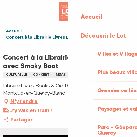
Aller
au
Accueil
contenu
principal
Accueil
Découvrir le Lot
Concert à la Librairie Livres Books & Co avec Smoky Boat
Villes et Villag
Concert à la Librairie Livres Books & Co
avec Smoky Boat
Plus beaux vill
CULTURELLE
CONCERT
REPAS
MUSIQUE
MUSIQUE DU MONDE
Libraire Livres Books & Cie, Rue du Pendillou, 46800
Grandes vallée
Montcuq-en-Quercy-Blanc
M'y rendre
Paysages et val
J'y vais en train !
Partager
Parc - Géoparc
Quercy