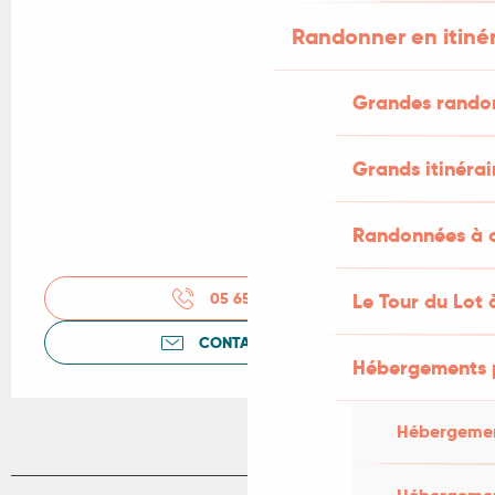
Randonner en itiné
Grandes rando
Grands itinérai
Randonnées à c
05 65 24 35
▒▒
Le Tour du Lot 
CONTACTEZ-NOUS
Hébergements 
Hébergemen