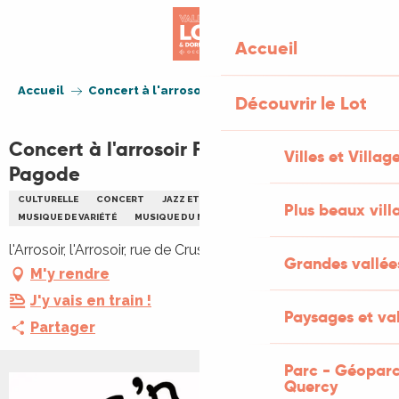
Aller
au
Accueil
contenu
principal
Accueil
Concert à l'arrosoir Figeac : Jazz'n Pagode
Découvrir le Lot
Concert à l'arrosoir Figeac : Jazz'n
Villes et Villag
Pagode
CULTURELLE
CONCERT
JAZZ ET BLUES
MUSIQUE
Plus beaux vill
MUSIQUE DE VARIÉTÉ
MUSIQUE DU MONDE
l'Arrosoir, l'Arrosoir, rue de Crussol, 46100 Figeac
Grandes vallée
M'y rendre
J'y vais en train !
Paysages et val
Partager
Parc - Géoparc
Quercy