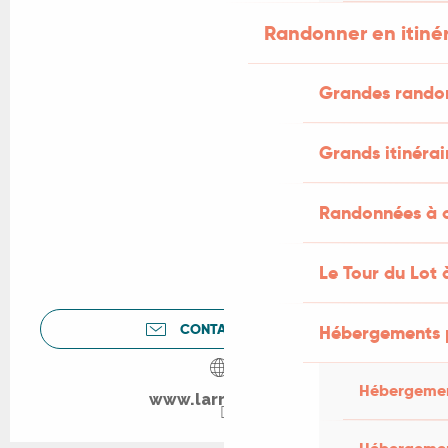
Randonner en itiné
Grandes rando
Grands itinérai
Randonnées à c
Le Tour du Lot 
CONTACTEZ-NOUS
Hébergements 
Hébergemen
www.larrosoir.org