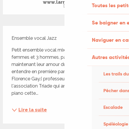
www.larrosoir.org
Toutes les peti
Se baigner en e
Description
Ensemble vocal Jazz
Naviguer en c
Petit ensemble vocal mixte, composé de 6 
Autres activités
femmes et 3 hommes, partageant depuis 6 mois 
maintenant leur amour du jazz. Vous pourrez 
entendre en première partie des créations de 
Les trails du
Florence Gay,( professeur et créatrice de 
l'association Triade qui anime et accompagne au 
Pêcher dans
piano cette...
Escalade
Lire la suite
Spéléologie