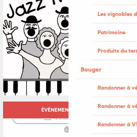
Les vignobles d
Patrimoine
Produits du ter
Bouger
Randonner à v
Ouverture et coordonnées
Randonner à vé
ÉVÉNEMENT TERMINÉ
CONTACTEZ-NOUS
Randonner à V