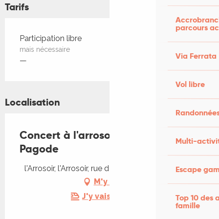
Tarifs
Accrobranch
parcours ac
Tarifs 2026
Participation libre
mais nécessaire
Via Ferrata
—
Vol libre
Localisation
Randonnées
Concert à l'arrosoir Figeac : Jazz'n
Multi-activi
Pagode
l'Arrosoir, l'Arrosoir, rue de Crussol, 46100 Figeac
Escape game
M'y rendre
J'y vais en train !
Top 10 des a
famille