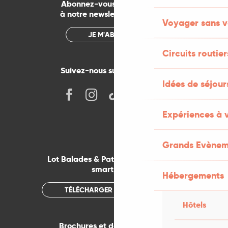
Abonnez-vous gratuitement
à notre newsletter mensuelle
Voyager sans v
JE M'ABONNE
Circuits routier
Suivez-nous sur les réseaux !
Idées de séjou
Expériences à 
Grands Evènem
Lot Balades & Patrimoines sur votre
smartphone
Hébergements
TÉLÉCHARGER L'APPLICATION
Hôtels
Brochures et documentations