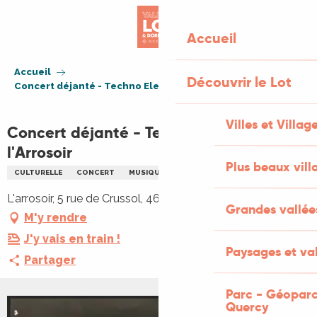
Aller
au
Accueil
contenu
principal
Accueil
Découvrir le Lot
Concert déjanté - Techno Electroclash à l'Arrosoir
Villes et Villag
Concert déjanté - Techno Electroclash à
l'Arrosoir
Plus beaux vill
CULTURELLE
CONCERT
MUSIQUE
L'arrosoir, 5 rue de Crussol, 46100 Figeac
Grandes vallée
M'y rendre
J'y vais en train !
Paysages et val
Partager
Parc - Géoparc
Quercy