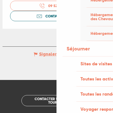
Hébergemen
09 52 25 07
▒▒
Hébergement
CONTACTEZ-NOUS
des Chevau
Hébergement
Séjourner
Signaler une erreur
Sites de visites
Toutes les activ
Toutes les ran
CONTACTER UN OFFICE DE
TOURISME
Voyager respo