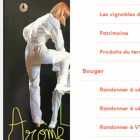
Les vignobles d
Patrimoine
Produits du ter
Bouger
Randonner à v
Randonner à vé
Randonner à V