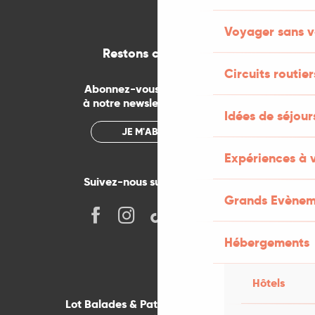
Voyager sans v
Restons connectés
Circuits routier
Abonnez-vous gratuitement
à notre newsletter mensuelle
Idées de séjou
JE M'ABONNE
Expériences à 
Suivez-nous sur les réseaux !
Grands Evènem
Hébergements
Hôtels
Lot Balades & Patrimoines sur votre