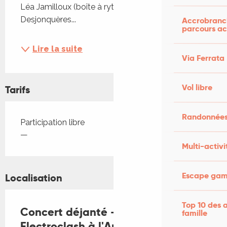
Léa Jamilloux (boîte à rythme et voix) et de Blaise 
Desjonquères...
Accrobranch
parcours ac
Lire la suite
Via Ferrata
Vol libre
Tarifs
Randonnées
Tarifs 2026
Participation libre
—
Multi-activi
Escape game
Localisation
Top 10 des a
Concert déjanté - Techno
famille
Electroclash à l'Arrosoir