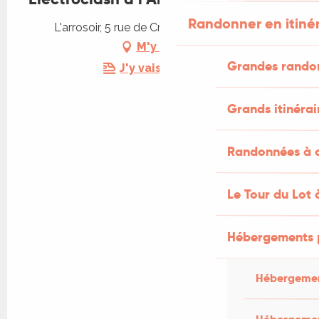
Randonner en itiné
L'arrosoir, 5 rue de Crussol, 46100 Figeac
M'y rendre
Grandes rando
J'y vais en train !
Grands itinérai
Randonnées à c
Le Tour du Lot 
Hébergements 
Hébergemen