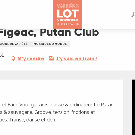
 Figeac, Putan Club
IQUE DE VARIÉTÉ
MUSIQUE DU MONDE
l,
M'y rendre
J'y vais en train !
et Faro. Voix, guitares, basse & ordinateur. Le Putan 
s & sauvagerie. Groove, tension, frictions et 
es. Transe, danse et défi.