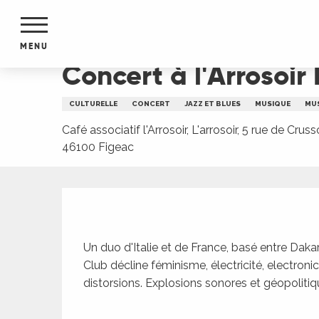
Aller
Accueil
Concert à l'Arrosoir Figeac, Putan Club
au
contenu
MENU
principal
Concert à l'Arrosoir
NTS
MENTS
CULTURELLE
CONCERT
JAZZ ET BLUES
MUSIQUE
MUS
S
URS
Café associatif l'Arrosoir, L'arrosoir, 5 rue de Crusso
46100 Figeac
Description
du Lot
dans
s le
Un duo d'Italie et de France, basé entre Dakar 
Club décline féminisme, électricité, electronic
distorsions. Explosions sonores et géopolitiqu
e