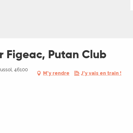
ir Figeac, Putan Club
Crussol, 46100
M'y rendre
J'y vais en train !