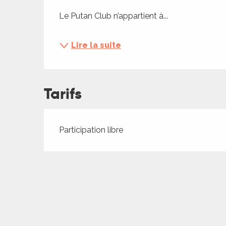
ches,
Le Putan Club n’appartient à...
 et
car
ues
Lire la suite
a
Tarifs
ents
es
ents
Tarifs 2026
Participation libre
es
ités
ames
piste
 faire