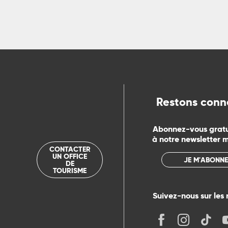
ns
ue
Restons conn
Abonnez-vous grat
à notre newsletter 
CONTACTER
UN OFFICE
JE M'ABONNE
DE
TOURISME
Suivez-nous sur les 
its