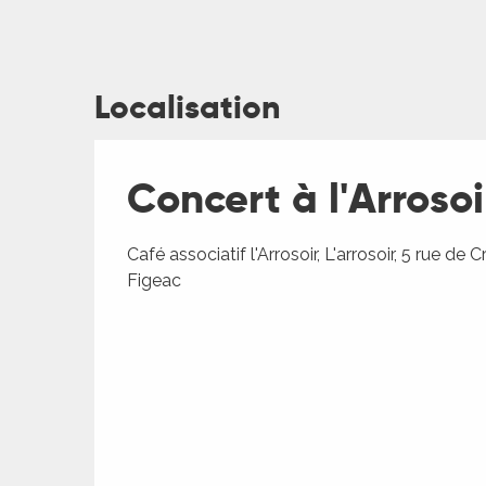
Localisation
ages
Concert à l'Arroso
Café associatif l'Arrosoir, L'arrosoir, 5 rue de 
es
Figeac
es