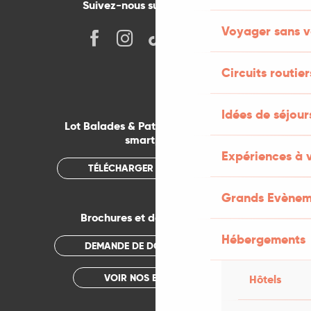
Suivez-nous sur les réseaux !
Voyager sans v
Circuits routier
Idées de séjou
Lot Balades & Patrimoines sur votre
smartphone
Expériences à 
TÉLÉCHARGER L'APPLICATION
Grands Evènem
Brochures et documentations
Hébergements
DEMANDE DE DOCUMENTATION
VOIR NOS BROCHURES
Hôtels