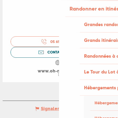
Randonner en itiné
Grandes rando
Grands itinérai
05 65 35 18
▒▒
CONTACTEZ-NOUS
Randonnées à c
www.oh-my-beer.fr
Le Tour du Lot 
Hébergements 
Hébergemen
Signaler une erreur