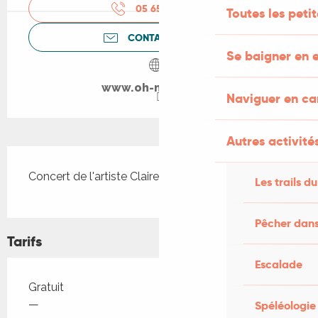
05 65 35 18
▒▒
Toutes les peti
CONTACTEZ-NOUS
Se baigner en e
www.oh-my-beer.fr
Naviguer en c
Autres activités
Description
Concert de l'artiste Claire Aberlenc.
Les trails du
Pêcher dans
Tarifs
Escalade
Tarifs 2026
Gratuit
—
Spéléologie