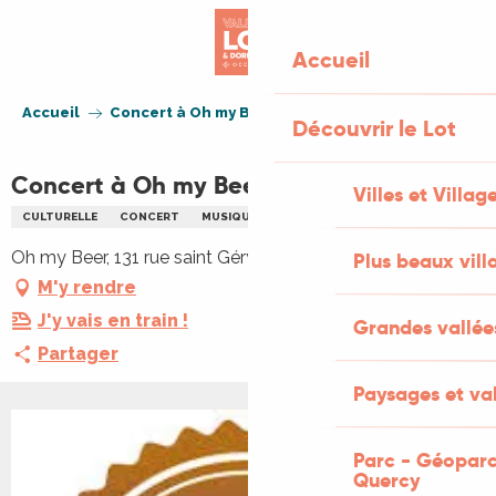
Aller
au
Accueil
contenu
principal
Accueil
Concert à Oh my Beer
Découvrir le Lot
Concert à Oh my Beer
Villes et Villag
CULTURELLE
CONCERT
MUSIQUE
Oh my Beer, 131 rue saint Géry, 46000 Cahors
Plus beaux vill
M'y rendre
J'y vais en train !
Grandes vallée
Partager
Paysages et val
+1 PHOTO
Parc - Géoparc
Quercy