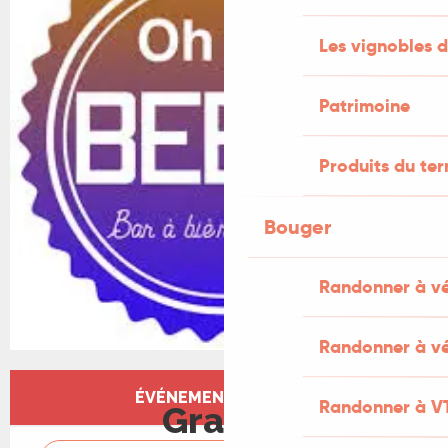
Les vignobles d
Patrimoine
Produits du ter
Bouger
Randonner à v
Randonner à vé
Ouverture et coordonnées
ÉVÉNEMENT TERMINÉ
Randonner à V
Gratuit