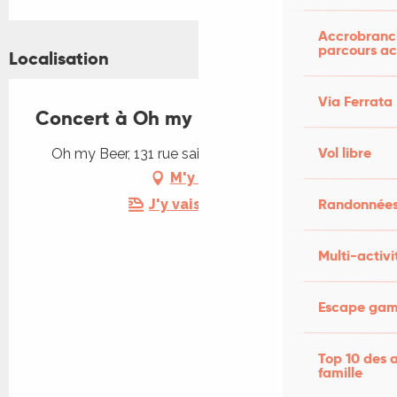
Accrobranch
parcours ac
Localisation
Via Ferrata
Concert à Oh my Beer
Vol libre
Oh my Beer, 131 rue saint Géry, 46000 Cahors
M'y rendre
Randonnées
J'y vais en train !
Multi-activi
Escape game
Top 10 des a
famille