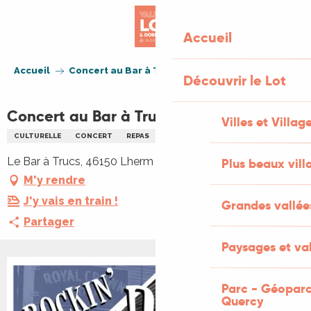
Aller
au
Accueil
contenu
principal
Accueil
Concert au Bar à Trucs: Rockin' daddy
Découvrir le Lot
Concert au Bar à Trucs: Rockin' daddy
Villes et Villag
CULTURELLE
CONCERT
REPAS
MUSIQUE
REPAS
Le Bar à Trucs, 46150 Lherm
Plus beaux vill
M'y rendre
J'y vais en train !
Grandes vallée
Partager
Paysages et val
Parc - Géoparc
Quercy