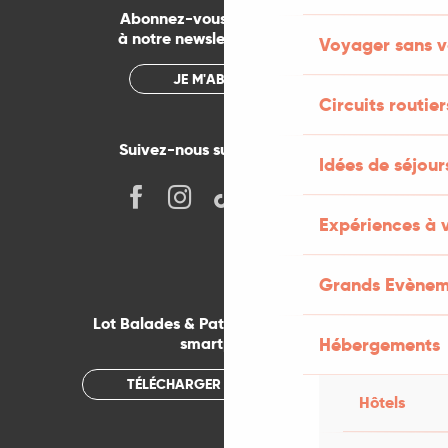
Abonnez-vous gratuitement
à notre newsletter mensuelle
Voyager sans v
JE M'ABONNE
Circuits routier
Suivez-nous sur les réseaux !
Idées de séjou
Expériences à 
Grands Evènem
Lot Balades & Patrimoines sur votre
Hébergements
smartphone
TÉLÉCHARGER L'APPLICATION
Hôtels