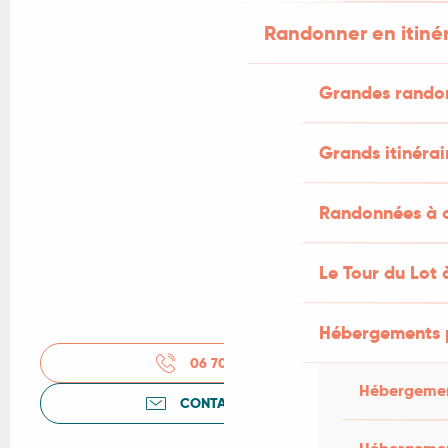
Randonner en itiné
Grandes rando
Grands itinérai
Randonnées à c
Le Tour du Lot 
Hébergements 
06 70 06 28
▒▒
Hébergemen
CONTACTEZ-NOUS