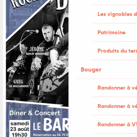
Les vignobles d
Patrimoine
Produits du ter
Bouger
Randonner à v
Randonner à vé
Randonner à V