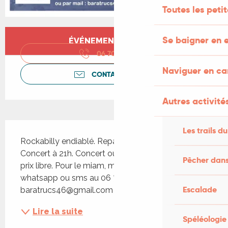
Toutes les peti
Ouverture et coordonnées
Se baigner en e
ÉVÉNEMENT TERMINÉ
06 70 06 28
▒▒
Naviguer en c
CONTACTEZ-NOUS
Autres activités
Description
Les trails du
Rockabilly endiablé. Repas à partir de 19h30. 
Concert à 21h. Concert ouvert à toutes et tous, à 
Pêcher dans
prix libre. Pour le miam, merci de réserver par 
whatsapp ou sms au 06 70 06 28 90 ou par mail 
Escalade
baratrucs46@gmail.com
Lire la suite
Spéléologie