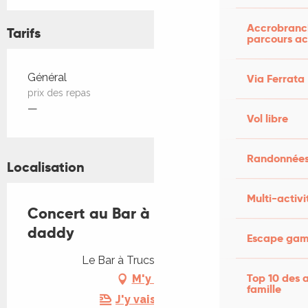
Accrobranch
Tarifs
parcours ac
Tarifs 2026
Général
Via Ferrata
prix des repas
—
Vol libre
Randonnées
Localisation
Multi-activi
Concert au Bar à Trucs: Rockin'
daddy
Escape game
Le Bar à Trucs, 46150 Lherm
Top 10 des a
M'y rendre
famille
J'y vais en train !