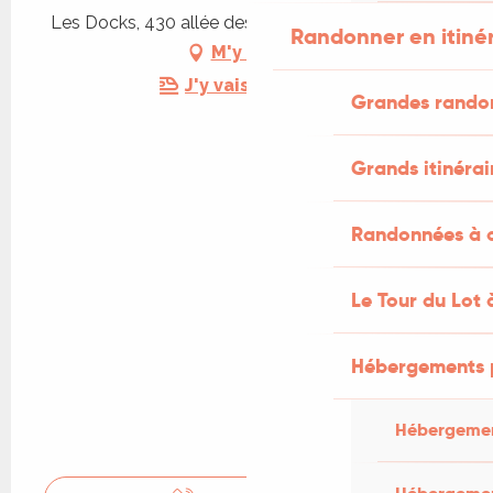
Les Docks, 430 allée des Soupirs, 46000 Cahors
Randonner en itiné
M'y rendre
J'y vais en train !
Grandes rando
Grands itinérai
Randonnées à c
Le Tour du Lot 
Hébergements 
Hébergemen