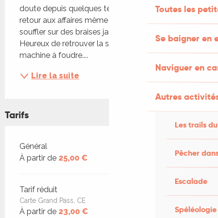
Toutes les peti
doute depuis quelques temps La Ruda est de 
retour aux affaires même s’il a fallu 5 ans pour 
souffler sur des braises jamais vraiment éteintes. 
Se baigner en e
Heureux de retrouver la scène et de relancer la 
machine à foudre....
Naviguer en c
Lire la suite
Autres activités
Tarifs
Les trails du
Tarifs 2026
Général
Pêcher dans
À partir de
25,00 €
Escalade
Tarif réduit
Carte Grand Pass, CE
Spéléologie
À partir de
23,00 €