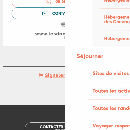
Hébergemen
05 65 24 13
▒▒
CONTACTEZ-NOUS
Hébergement
des Chevau
www.lesdocks-cahors.fr
Hébergement
Séjourner
Sites de visites
Signaler une erreur
Toutes les activ
Toutes les ran
Voyager respo
CONTACTER UN OFFICE DE