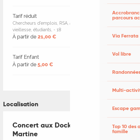
Accrobranch
Tarif réduit
parcours ac
Chercheurs d’emplois, RSA, allocataire AAH, minimum
vieillesse, étudiants, - 18
Via Ferrata
À partir de
21,00 €
Vol libre
Tarif Enfant
À partir de
5,00 €
Randonnées
Multi-activi
Localisation
Escape game
Concert aux Docks : La Ruda +
Top 10 des a
famille
Martine