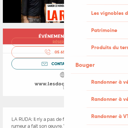
Les vignobles d
Patrimoine
Ouverture et coordonnées
ÉVÉNEMENT TERMINÉ
RÉSERVER
Produits du ter
05 65 24 13
▒▒
CONTACTEZ-NOUS
Bouger
Randonner à v
www.lesdocks-cahors.fr
Randonner à vé
Description
Randonner à V
LA RUDA: Il n’y a pas de fumée sans feu et la 
rumeur a fait son œuvre. Vous le savez sans 