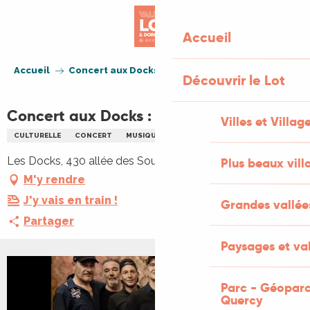
Aller
au
Accueil
contenu
principal
Accueil
Concert aux Docks : La Ruda + Martine
Découvrir le Lot
Concert aux Docks : La Ruda + Martine
Villes et Villag
CULTURELLE
CONCERT
MUSIQUE
Les Docks, 430 allée des Soupirs, 46000 Cahors
Plus beaux vill
M'y rendre
J'y vais en train !
Grandes vallée
Partager
Paysages et val
+1 PHOTO
Parc - Géoparc
Quercy