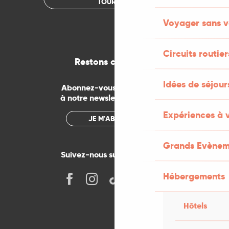
TOURISME
Voyager sans v
Circuits routier
Restons connectés
Idées de séjou
Abonnez-vous gratuitement
à notre newsletter mensuelle
Expériences à 
JE M'ABONNE
Grands Evènem
Suivez-nous sur les réseaux !
Hébergements
Hôtels