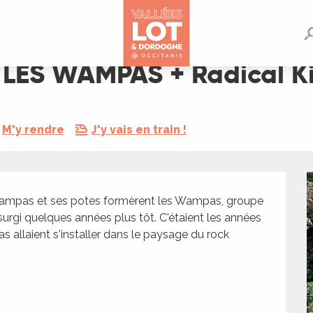
l Kitten
 LES WAMPAS + Radical Ki
M'y rendre
J'y vais en train !
r Wampas et ses potes formèrent les Wampas, groupe 
surgi quelques années plus tôt. C'étaient les années 
 allaient s'installer dans le paysage du rock 