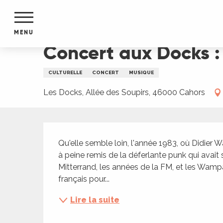
Aller
Accueil
Concert aux Docks : LES WAMPAS + Radica
au
contenu
MENU
principal
Concert aux Docks :
NTS
MENTS
CULTURELLE
CONCERT
MUSIQUE
S
URS
Les Docks, Allée des Soupirs, 46000 Cahors
Description
du Lot
Qu'elle semble loin, l'année 1983, où Didie
dans
à peine remis de la déferlante punk qui avait 
s le
Mitterrand, les années de la FM, et les Wampas
français pour...
Lire la suite
e