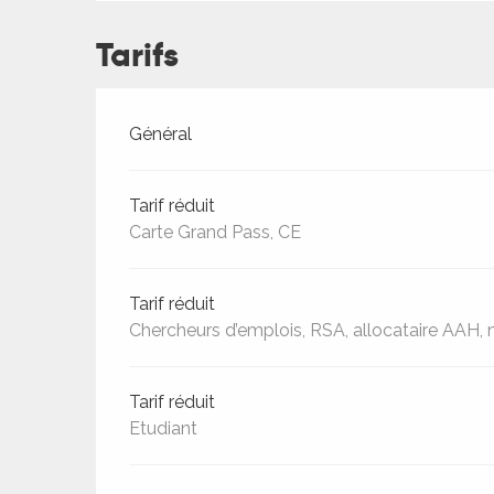
ches,
 et
Tarifs
car
ues
Tarifs 2026
Général
a
ents
Tarif réduit
es
Carte Grand Pass, CE
ents
es
ités
Tarif réduit
Chercheurs d’emplois, RSA, allocataire AAH, m
ames
piste
Tarif réduit
Etudiant
 faire