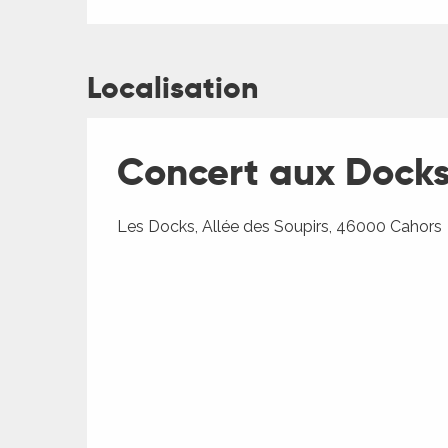
Localisation
Concert aux Docks
ages
Les Docks, Allée des Soupirs, 46000 Cahors
es
es