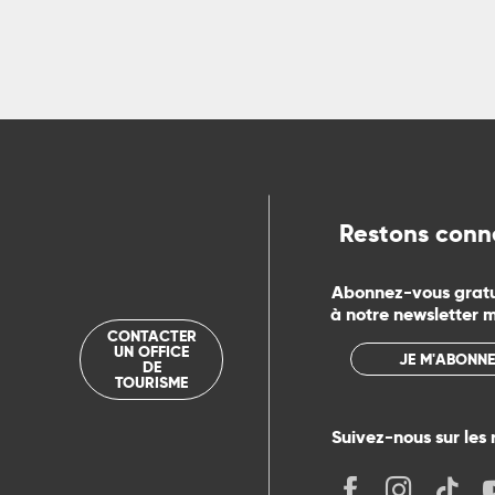
ns
ue
Restons conn
Abonnez-vous grat
à notre newsletter 
CONTACTER
UN OFFICE
JE M'ABONNE
DE
TOURISME
Suivez-nous sur les 