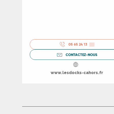
05 65 24 13
▒▒
CONTACTEZ-NOUS
www.lesdocks-cahors.fr
R
ts
rs