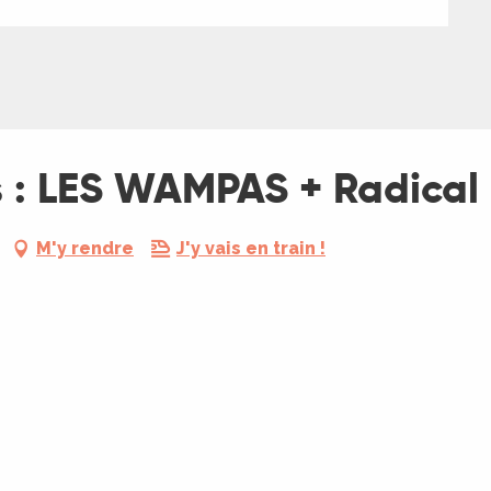
 : LES WAMPAS + Radical 
M'y rendre
J'y vais en train !