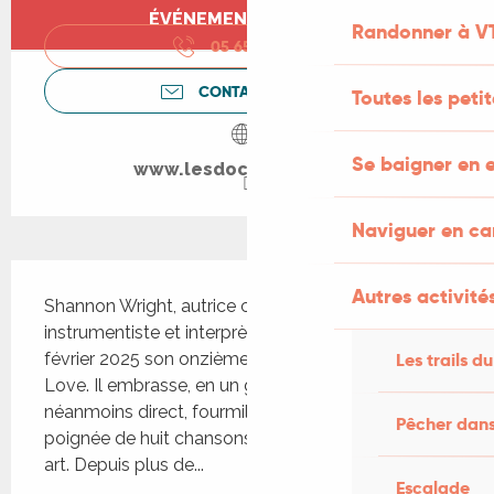
Ouverture et coordonnées
ÉVÉNEMENT TERMINÉ
Randonner à V
05 65 24 13
▒▒
CONTACTEZ-NOUS
Toutes les peti
Se baigner en e
www.lesdocks-cahors.fr
Naviguer en c
Description
Autres activités
Shannon Wright, autrice compositrice, multi 
instrumentiste et interprète américaine, livre ce 7 
février 2025 son onzième album, Reservoir of 
Les trails du
Love. Il embrasse, en un geste ample et 
néanmoins direct, fourmillant et retenu en la 
Pêcher dans
poignée de huit chansons éclairs, l’essence de son 
art. Depuis plus de...
Escalade