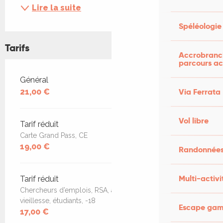
Lire la suite
Spéléologie
Tarifs
Accrobranch
parcours ac
Tarifs 2026
Général
Via Ferrata
21,00 €
Vol libre
Tarif réduit
Carte Grand Pass, CE
19,00 €
Randonnées
Multi-activi
Tarif réduit
Chercheurs d’emplois, RSA, allocataire AAH, minimum
vieillesse, étudiants, -18
Escape game
17,00 €