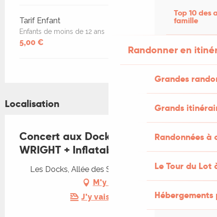
Top 10 des a
famille
Tarif Enfant
Enfants de moins de 12 ans
5,00 €
Randonner en itiné
Grandes rando
Localisation
Grands itinérai
Concert aux Docks : SHANNON
Randonnées à c
WRIGHT + Inflatable Dead Horse
Le Tour du Lot 
Les Docks, Allée des Soupirs, 46000 Cahors
M'y rendre
Hébergements 
J'y vais en train !