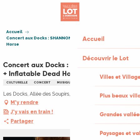
Aller
au
contenu
principal
Accueil
Accueil
Concert aux Docks : SHANNON WRIGHT + Inflatable Dead
Horse
Découvrir le Lot
Concert aux Docks : SHANNON WRIGHT
+ Inflatable Dead Horse
Villes et Villag
CULTURELLE
CONCERT
MUSIQUE
Les Docks, Allée des Soupirs, 46000 Cahors
Plus beaux vill
M'y rendre
J'y vais en train !
Grandes vallée
Partager
Paysages et val