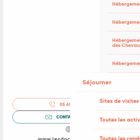
Hébergemen
Hébergemen
Hébergement
des Chevau
Hébergement
Séjourner
Sites de visites
05 65 24 13
▒▒
CONTACTEZ-NOUS
Toutes les activ
Toutes les ran
www.lesdocks-cahors.fr