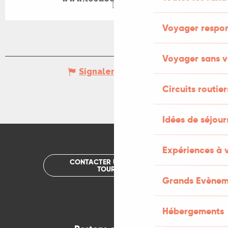
Voyager respo
Voyager sans v
Signaler une erreur
Circuits routier
Idées de séjou
Expériences à 
CONTACTER UN OFFICE DE
TOURISME
Grands Evènem
Hébergements