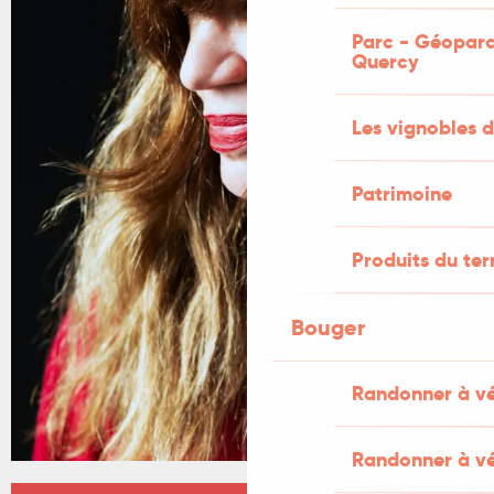
Parc - Géoparc
Quercy
Les vignobles d
Patrimoine
Produits du ter
Bouger
Randonner à v
Randonner à vé