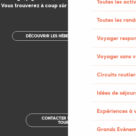
Toutes les activ
Vous trouverez à coup sûr votre bonheur dans le Lot.
.
Toutes les ran
DÉCOUVRIR LES HÉBERGEMENTS INSOLITES
Voyager respo
Voyager sans v
Circuits routier
Idées de séjou
Expériences à 
CONTACTER UN OFFICE DE
TOURISME
Grands Evènem