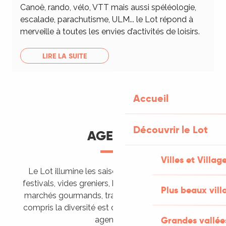
Canoë, rando, vélo, VTT mais aussi spéléologie,
escalade, parachutisme, ULM... le Lot répond à
merveille à toutes les envies d’activités de loisirs.
LIRE LA SUITE
Accueil
Découvrir le Lot
AGENDA
Villes et Villag
Le Lot illumine les saisons de ses animations :
festivals, vides greniers, brocantes, fêtes votives,
Plus beaux vill
marchés gourmands, trails sportifs… Vous l’aurez
compris la diversité est de mise, alors tous à vos
Grandes vallée
agendas !