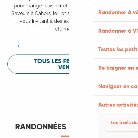
pour manger, cuisiner et s’amuser pendant Lot of
Randonner à vé
Saveurs à Cahors, le Lot sait vous mettre à l’aise en
vous invitant à des expériences sensorielles
Festival Lot of Saveurs
étonnantes !
Randonner à V
LIRE LA SUITE
Toutes les peti
TOUS LES FESTIVALS À
VENIR
Se baigner en e
Naviguer en c
Autres activités
Les trails du
RANDONNÉES ET ITINÉRANCE