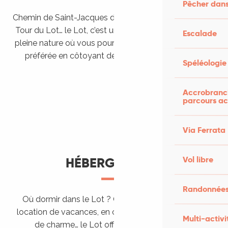
Pêcher dans
Chemin de Saint-Jacques de Compostelle, Véloroutes,
Tour du Lot… le Lot, c’est une véritable destination de
Escalade
pleine nature où vous pourrez pratiquer votre activité
préférée en côtoyant des paysages grandioses.
Spéléologie
Randonner en itinérance
Le Lot en car et en train
Balades et randonnées
Accrobranch
parcours ac
Via Ferrata
Vol libre
HÉBERGEMENTS
Randonnées
Où dormir dans le Lot ? Chez l’habitant, dans une
location de vacances, en camping, ou dans un hôtel
Multi-activi
de charme… le Lot offre des hébergements