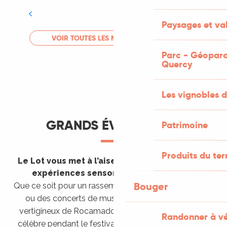
Tout l'agenda
Paysages et val
LIRE LA SUITE
VOIR TOUTES LES MANIFESTATIONS
Parc - Géoparc
Quercy
Les vignobles d
GRANDS ÉVÈNEMENTS
Patrimoine
Produits du ter
Le Lot vous met à l’aise en vous invitant à des
expériences sensorielles étonnantes !
Bouger
Que ce soit pour un rassemblement de montgolfières
ou des concerts de musique sacrée dans le site
vertigineux de Rocamadour, pour écouter un opéra
Randonner à v
célèbre pendant le festival de Saint-Céré ou encore